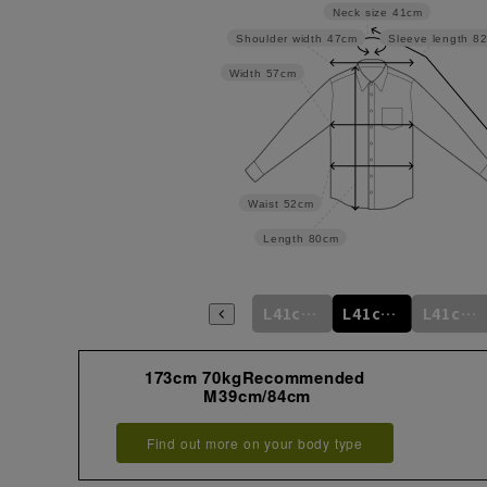
Neck size
41cm
Shoulder width
47cm
Sleeve length
8
Width
57cm
Waist
52cm
Length
80cm
m
L41cm/76cm
M39cm/88cm
L41cm/78cm
L41cm/80cm
L41cm/82cm
L41cm/84cm
173cm 70kgRecommended
M39cm/84cm
Find out more on your body type