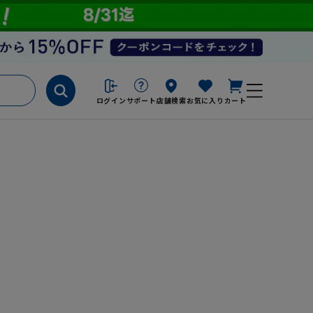
ログイン
サポート
店舗検索
お気に入り
カート