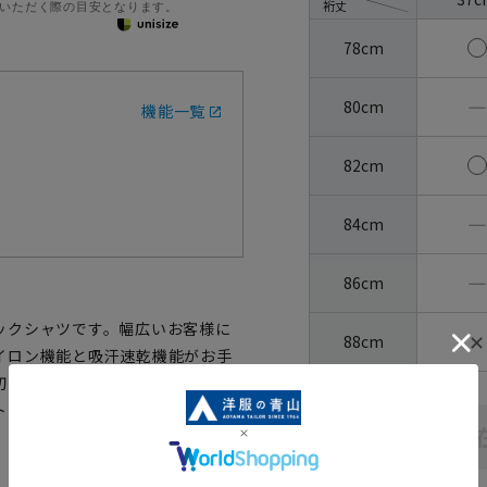
裄丈
いただく際の目安となります。
78cm
―
80cm
機能一覧
82cm
―
84cm
―
86cm
ックシャツです。幅広いお客様に
✕
88cm
イロン機能と吸汗速乾機能がお手
切替えでデザイン性をプラス。ニ
トレスフリーな着心地が嬉しい、