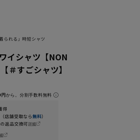
着られる」時短シャツ
ワイシャツ【NON
H】【＃すごシャツ】
9円
から。分割手数料無料
獲得
円（店舗受取なら
無料
）
の返品交換可
詳細
細