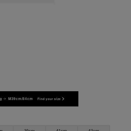
3L45cm/84cm
3L45cm/88cm
4L47cm/80cm
4L47cm/84cm
4L47cm/88cm
5L49cm/80cm
g
M39cm/84cm
Find your size
m
39cm
41cm
43cm