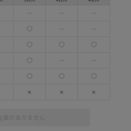
―
―
―
―
―
―
―
✕
✕
✕
在庫がありません