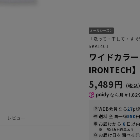
「洗って・干して・すぐ
SKA1401
ワイドカラー
IRONTEC
5,489円
なら
月々1,82
WEB会員なら
27
pt
送料 全国一律
550
レビュー
お届けから
8
日以内
一部対象外商品あり
お届け日を調べる
詳