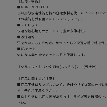
【仕様・機能】
■NON IRONTECH
高い形態安定性能を持つ合繊素材を使ったノンアイロン
はの機能も兼ね備えたドレスシャツです。
■ストレッチ
快適な着心地をサポートする豊かな伸縮性。
■吸汗速乾
汗をかいてもすぐ乾き、サラっとした快適な着心地を保
■UVカット
気になる紫外線をカットし肌を保護します。
【シルエット】《やや細め(スッキリ)》 (当社比)
【商品に関するご注意】
■商品画像はサンプルのため、色味やサイズ等の仕様に
で、予めご了承ください。
■ゆとり感には個人差があります。サイズ表を確認の上
さい。