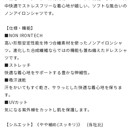
中快適でストレスフリーな着心地が嬉しい、ソフトな風合いの
ノンアイロンシャツです。
【仕様・機能】
■NON IRONTECH
高い形態安定性能を持つ合繊素材を使ったノンアイロンシャ
ツ。進化した合成繊維ならではの機能も兼ね備えたドレスシャ
ツです。
■ストレッチ
快適な着心地をサポートする豊かな伸縮性。
■吸汗速乾
汗をかいてもすぐ乾き、サラっとした快適な着心地を保ちま
す。
■UVカット
気になる紫外線をカットし肌を保護します。
【シルエット】《やや細め(スッキリ)》 (当社比)