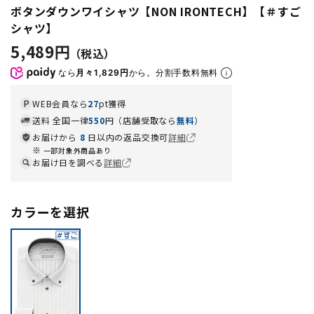
ボタンダウンワイシャツ【NON IRONTECH】【＃すご
シャツ】
5,489円
なら
月々1,829円
から。分割手数料無料
WEB会員なら
27
pt獲得
送料 全国一律
550
円（店舗受取なら
無料
）
お届けから
8
日以内の返品交換可
詳細
一部対象外商品あり
お届け日を調べる
詳細
カラーを選択