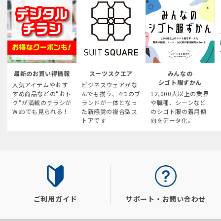
最新のお買い得情報
スーツスクエア
みんなの
シゴト服ずかん
人気アイテムやおす
ビジネスウェアがな
すめ商品などの“おト
んでも揃う、4つのブ
12,000人以上の業界
ク“が満載のチラシが
ランドが一体となっ
や職種、シーンなど
Webでも見られる！
た新感覚の複合型ス
のシゴト服の着用傾
トアです
向をデータ化。
ご利用ガイド
サポート・お問い合わせ