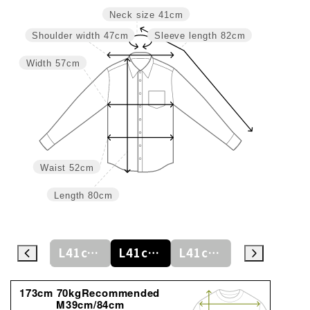
Neck size
41cm
Shoulder width
47cm
Sleeve length
82cm
Width
57cm
Waist
52cm
Length
80cm
L41cm/78cm
L41cm/80cm
L41cm/82cm
L41cm/84cm
L41cm/86cm
173cm 70kgRecommended
M39cm/84cm