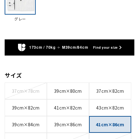
グレー
173cm / 70kg
M39cm/84cm
Find your size
サイズ
37cm×78cm
39cm×80cm
37cm×82cm
39cm×82cm
41cm×82cm
43cm×82cm
39cm×84cm
39cm×86cm
41cm×86cm