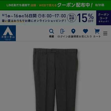
検索
ログイン
店舗検索
お気に入り
カート