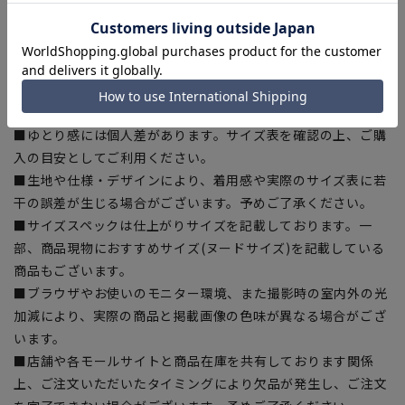
※こちらの商品は在庫切れの場合がございます。
【商品に関するご注意】
■商品画像はサンプルのため、色味やサイズ等の仕様に変更が
ある場合がございますので、予めご了承ください。
■ゆとり感には個人差があります。サイズ表を確認の上、ご購
入の目安としてご利用ください。
■生地や仕様・デザインにより、着用感や実際のサイズ表に若
干の誤差が生じる場合がございます。予めご了承ください。
■サイズスペックは仕上がりサイズを記載しております。一
部、商品現物におすすめサイズ(ヌードサイズ)を記載している
商品もございます。
■ブラウザやお使いのモニター環境、また撮影時の室内外の光
加減により、実際の商品と掲載画像の色味が異なる場合がござ
います。
■店舗や各モールサイトと商品在庫を共有しております関係
上、ご注文いただいたタイミングにより欠品が発生し、ご注文