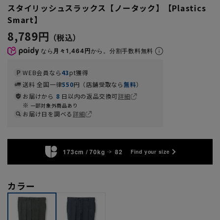
スタイリッシュスラックス【ノータック】【Plastics
Smart】
8,789円
なら
月々1,464円
から。分割手数料無料
WEB会員なら
43
pt獲得
送料 全国一律
550
円（店舗受取なら
無料
）
お届けから
8
日以内の返品交換可
詳細
一部対象外商品あり
お届け日を調べる
詳細
173cm / 70kg
82
Find your size
カラー