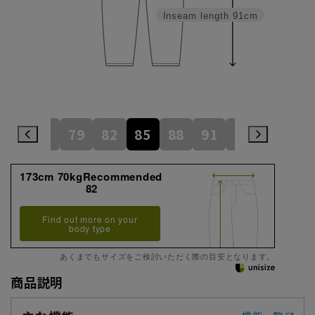
Inseam length
91cm
73
76
79
82
85
88
91
94
97
1
173cm 70kgRecommended
82
Find out more on your
body type
あくまでもサイズをご検討いただく際の目安となります。
商品説明