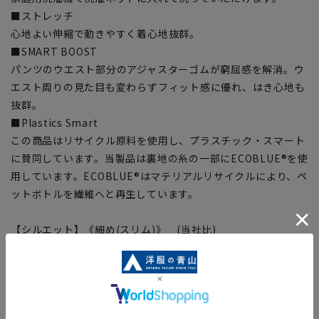
■ストレッチ
心地よい伸縮で動きやすく着心地抜群。
■SMART BOOST
パンツのウエスト部分のアジャスターゴムが窮屈感を解消。ウ
エスト周りの見た目も変わらずフィット感に優れ、はき心地も
抜群。
■Plastics Smart
この商品はリサイクル原料を使用し、プラスチック・スマート
に賛同しています。当製品は裏地の糸の一部にECOBLUE®を使
用しています。ECOBLUE®はマテリアルリサイクルにより、ペ
ットボトルを繊維へと再生しています。
【シルエット】《細め(スリム)》 (当社比)
■こちらの商品はご購入時またはご購入後の裾上げが必要な商
品となります。裾上げテープは当サイトでご購入いただけま
す。
裾上げテープ:
SUSOTAPE010