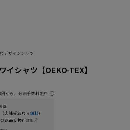
なデザインシャツ
イシャツ【OEKO-TEX】
3L45cm/84cm
3L45cm/88cm
4L47cm/80cm
4L47cm/84cm
4L47cm/88cm
5L49cm/80cm
3円
から。分割手数料無料
獲得
円（店舗受取なら
無料
）
の返品交換可
詳細