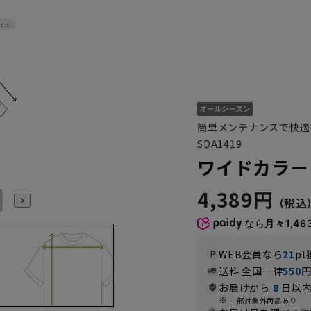
2cm
簡単メンテナンスで快適
SDA1419
ワイドカラーワ
4,389円
L41cm/86cm
L41cm/88cm
LL43cm/82cm
LL43cm/86cm
LL43cm/88cm
3L45cm/80cm
なら
月々1,46
WEB会員なら
21
pt
送料 全国一律
550
お届けから
8
日以内
一部対象外商品あり