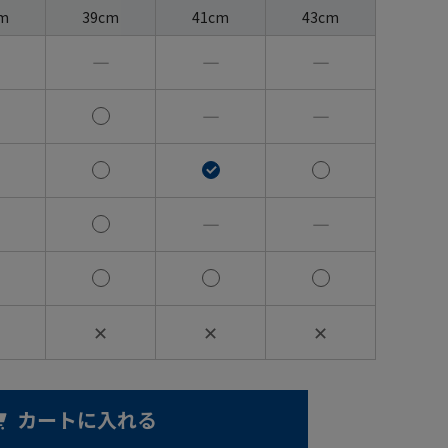
m
39cm
41cm
43cm
―
―
―
―
―
―
―
✕
✕
✕
カートに入れる