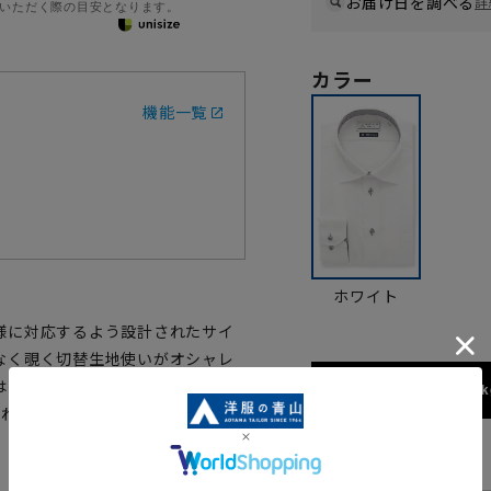
お届け日を調べる
詳
いただく際の目安となります。
カラー
機能一覧
ホワイト
様に対応するよう設計されたサイ
なく覗く切替生地使いがオシャレ
は強度にも優れ、さらに綿の柔ら
173cm / 70k
され家庭洗濯可能、シワになりにく
サイズ