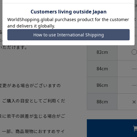
首周り
37c
裄丈
✕
78cm
の証「OEKO-
―
80cm
ました。生地から付属まですべてが厳
いただけます。
82cm
―
84cm
―
86cm
変更がある場合がございますの
✕
、ご購入の目安としてご利用くだ
88cm
表に若干の誤差が生じる場合がご
。一部、商品現物におすすめサイ