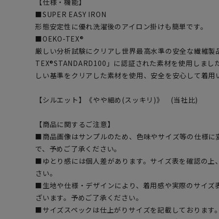
【仕様・機能】
■SUPER EASY IRON
形態安定性に優れ洗濯後のアイロン掛けも簡単です。
■OEKO-TEX®
厳しい分析試験にクリアし世界最高水準の安全な繊維製品
TEX®STANDARD100」に認証された素材を使用し
しい基準をクリアした素材を使用、安全を安心して着用
【シルエット】《やや細め(スッキリ)》 (当社比)
【商品に関するご注意】
■商品画像はサンプルのため、色味やサイズ等の仕様に
で、予めご了承ください。
■ゆとり感には個人差があります。サイズ表を確認の上
さい。
■生地や仕様・デザインにより、着用感や実際のサイズ
ざいます。予めご了承ください。
■サイズスペックは仕上がりサイズを記載しております