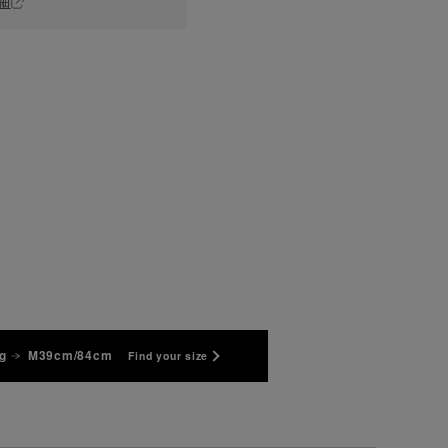
細
g
M39cm/84cm
Find your size