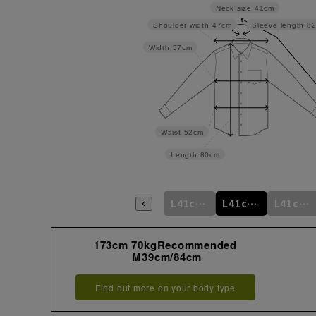
Neck size
41cm
Shoulder width
47cm
Sleeve length
8
Width
57cm
Waist
52cm
Length
80cm
m
L41cm/76cm
M39cm/88cm
L41cm/78cm
L41cm/80cm
L41cm/82cm
L41cm/84cm
173cm 70kgRecommended
M39cm/84cm
Find out more on your body type