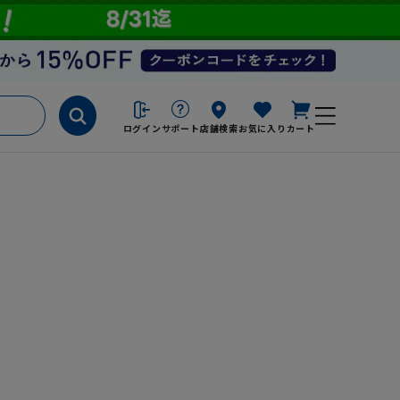
ログイン
サポート
店舗検索
お気に入り
カート