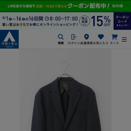
検索
ログイン
店舗検索
お気に入り
カート