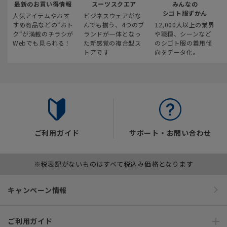
最新のお買い得情報
スーツスクエア
みんなの
シゴト服ずかん
人気アイテムやおす
ビジネスウェアがな
すめ商品などの“おト
んでも揃う、4つのブ
12,000人以上の業界
ク“が満載のチラシが
ランドが一体となっ
や職種、シーンなど
Webでも見られる！
た新感覚の複合型ス
のシゴト服の着用傾
トアです
向をデータ化。
ご利用ガイド
サポート・お問い合わせ
※税表記がないものはすべて税込み価格となります
キャンペーン情報
ご利用ガイド