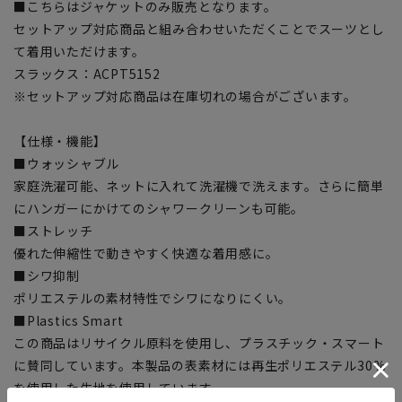
■こちらはジャケットのみ販売となります。
セットアップ対応商品と組み合わせいただくことでスーツとし
て着用いただけます。
スラックス：ACPT5152
※セットアップ対応商品は在庫切れの場合がございます。
【仕様・機能】
■ウォッシャブル
家庭洗濯可能、ネットに入れて洗濯機で洗えます。さらに簡単
にハンガーにかけてのシャワークリーンも可能。
■ストレッチ
優れた伸縮性で動きやすく快適な着用感に。
■シワ抑制
ポリエステルの素材特性でシワになりにくい。
■Plastics Smart
この商品はリサイクル原料を使用し、プラスチック・スマート
に賛同しています。本製品の表素材には再生ポリエステル30%
を使用した生地を使用しています。