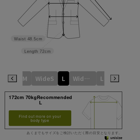
Waist
48.5cm
Length
72cm
S
M
WideS
L
WideM
LL
WideL
172cm 70kgRecommended
L
Find out more on your
body type
あくまでもサイズをご検討いただく際の目安となります。