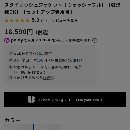
スタイリッシュジャケット【ウォッシャブル】【乾燥
機OK】【セットアップ着用可】
5.0
（1）
レビューを見る
18,590円
なら
月々3,098円
から。分割手数料無料
WEB会員なら
92
pt獲得
送料 全国一律
550
円（店舗受取なら
無料
）
お届けから
8
日以内の返品交換可
詳細
一部対象外商品あり
お届け日を調べる
詳細
172cm / 70kg
L
Find your size
カラー