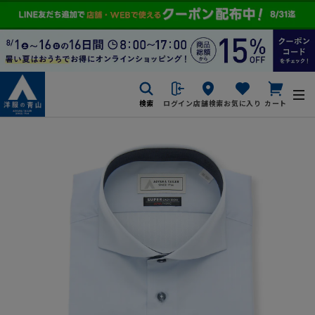
検索
ログイン
店舗検索
お気に入り
カート