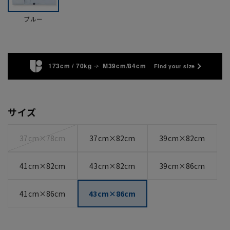
ブルー
173cm / 70kg
M39cm/84cm
Find your size
サイズ
37cm×78cm
37cm×82cm
39cm×82cm
41cm×82cm
43cm×82cm
39cm×86cm
41cm×86cm
43cm×86cm