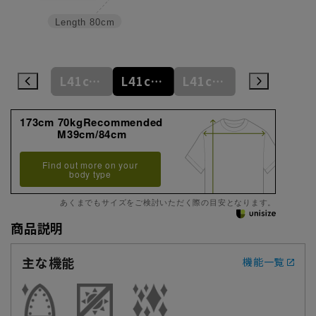
Length
80cm
L41cm/78cm
L41cm/80cm
L41cm/82cm
L41cm/84cm
L41cm/86cm
173cm 70kgRecommended
M39cm/84cm
Find out more on your
body type
あくまでもサイズをご検討いただく際の目安となります。
商品説明
主な機能
機能一覧