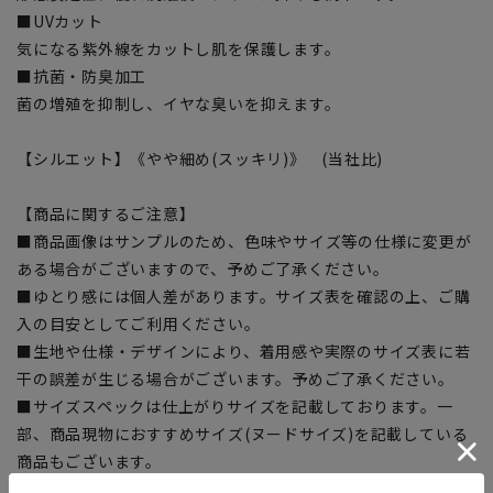
■UVカット
気になる紫外線をカットし肌を保護します。
■抗菌・防臭加工
菌の増殖を抑制し、イヤな臭いを抑えます。
【シルエット】《やや細め(スッキリ)》 (当社比)
【商品に関するご注意】
■商品画像はサンプルのため、色味やサイズ等の仕様に変更が
ある場合がございますので、予めご了承ください。
■ゆとり感には個人差があります。サイズ表を確認の上、ご購
入の目安としてご利用ください。
■生地や仕様・デザインにより、着用感や実際のサイズ表に若
干の誤差が生じる場合がございます。予めご了承ください。
■サイズスペックは仕上がりサイズを記載しております。一
部、商品現物におすすめサイズ(ヌードサイズ)を記載している
商品もございます。
■ブラウザやお使いのモニター環境、また撮影時の室内外の光