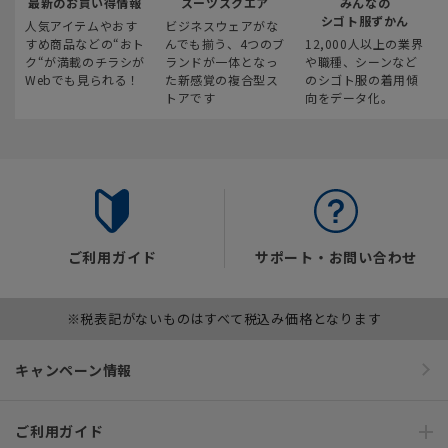
最新のお買い得情報
スーツスクエア
みんなの
シゴト服ずかん
人気アイテムやおす
ビジネスウェアがな
すめ商品などの“おト
んでも揃う、4つのブ
12,000人以上の業界
ク“が満載のチラシが
ランドが一体となっ
や職種、シーンなど
Webでも見られる！
た新感覚の複合型ス
のシゴト服の着用傾
トアです
向をデータ化。
ご利用ガイド
サポート・お問い合わせ
※税表記がないものはすべて税込み価格となります
キャンペーン情報
ご利用ガイド