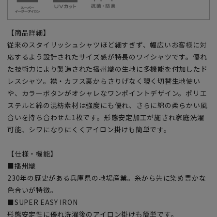
【商品詳細】
従来のスタイリッシュシャツほど細すぎず、幅広いお客様に対
応するよう設計されたサイズ感が特長のワイシャツです。優れ
た技術力により製造された播州織の生地に多機能を付加したド
レスシャツ。襟・カフス裏からさりげなく覗く切替生地使い
や、カラーボタンがオシャレなワンポイントデザイン。ポリエ
ステルと綿の混紡素材は強度にも優れ、さらに綿の柔らかい風
合いを持ち合わせた1枚です。形態安定加工が施され家庭洗濯
可能、シワになりにくくアイロン掛けも簡単です。
【仕様・機能】
■播州織
230年の歴史がある兵庫県の地場産業。糸から先に染め豊かな
色合いが特徴。
■SUPER EASY IRON
形態安定性に優れ洗濯後のアイロン掛けも簡単です。