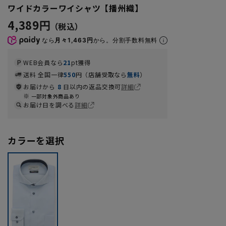
ワイドカラーワイシャツ【播州織】
4,389円
なら
月々1,463円
から。分割手数料無料
WEB会員なら
21
pt獲得
送料 全国一律
550
円（店舗受取なら
無料
）
お届けから
8
日以内の返品交換可
詳細
一部対象外商品あり
お届け日を調べる
詳細
カラーを選択