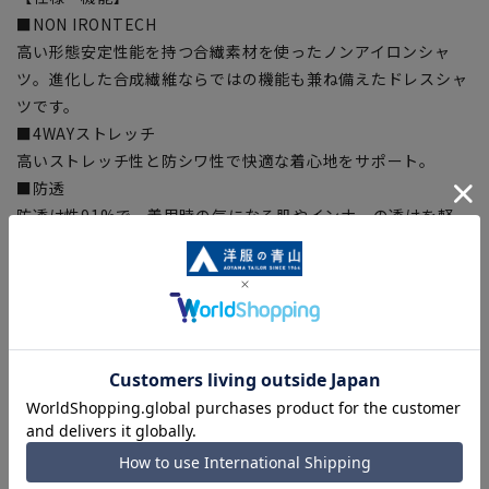
■NON IRONTECH
高い形態安定性能を持つ合繊素材を使ったノンアイロンシャ
ツ。進化した合成繊維ならではの機能も兼ね備えたドレスシャ
ツです。
■4WAYストレッチ
高いストレッチ性と防シワ性で快適な着心地をサポート。
■防透
防透け性91%で、着用時の気になる肌やインナーの透けを軽
減。
■制菌
繊維上の菌の増殖を抑制し、部屋干しのイヤな臭いを軽減。
【シルエット】《やや細め(スッキリ)》(当社比)
【商品に関するご注意】
■商品画像はサンプルのため、色味やサイズ等の仕様に変更が
ある場合がございますので、予めご了承ください。
■ゆとり感には個人差があります。サイズ表を確認の上、ご購