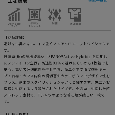
主な機能
機能一覧
【商品詳細】
透けない臭わない、すぐ乾くノンアイロンニットワイシャツで
す。
日清紡(株)の多機能素材「SPANO®Active Hybrid」を採用し
たノンアイロン企画。防透性91%で透けにくいから1枚着でも
安心、高い吸汗速乾性を併せ持ち、簡単ケアで清潔感をキー
プ！台襟・カフス内側の柄切替やカラーボタンでデザイン性を
プラス。従来のスタイリッシュシャツほど細すぎず、幅広いお
客様に対応するよう設計されたサイズ感。全方向に対応した超
ストレッチ素材で、Tシャツのような着心地が嬉しい一枚で
す。
【仕様・機能】