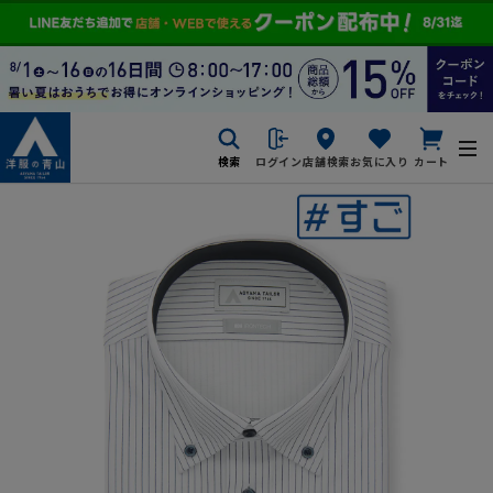
検索
ログイン
店舗検索
お気に入り
カート