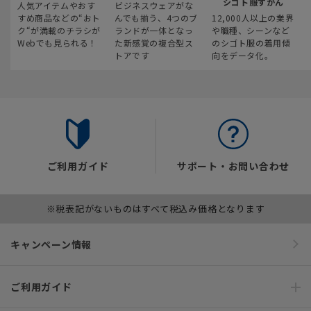
シゴト服ずかん
人気アイテムやおす
ビジネスウェアがな
すめ商品などの“おト
んでも揃う、4つのブ
12,000人以上の業界
ク“が満載のチラシが
ランドが一体となっ
や職種、シーンなど
Webでも見られる！
た新感覚の複合型ス
のシゴト服の着用傾
トアです
向をデータ化。
ご利用ガイド
サポート・お問い合わせ
※税表記がないものはすべて税込み価格となります
キャンペーン情報
ご利用ガイド