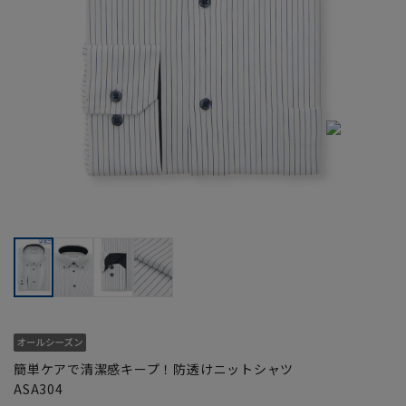
簡単ケアで清潔感キープ！防透けニットシャツ
ASA304