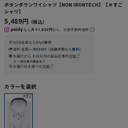
ボタンダウンワイシャツ【NON IRONTECH】【＃すご
シャツ】
5,489円
なら
月々1,829円
から。分割手数料無料
WEB会員なら
27
pt獲得
送料 全国一律
550
円（店舗受取なら
無料
）
お届けから
8
日以内の返品交換可
詳細
一部対象外商品あり
お届け日を調べる
詳細
カラーを選択