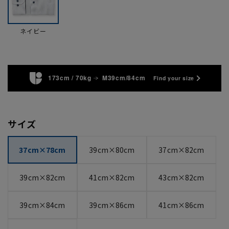
ネイビー
173cm / 70kg
M39cm/84cm
Find your size
サイズ
37cm×78cm
39cm×80cm
37cm×82cm
39cm×82cm
41cm×82cm
43cm×82cm
39cm×84cm
39cm×86cm
41cm×86cm