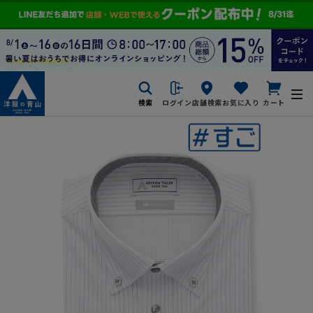
検索
ログイン
店舗検索
お気に入り
カート