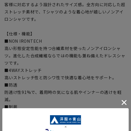
客様に対応するよう設計されたサイズ感。全方向に対応した超
ストレッチ素材で、Tシャツのような着心地が嬉しいノンアイ
ロンシャツです。
【仕様・機能】
■NON IRONTECH
高い形態安定性能を持つ合繊素材を使ったノンアイロンシャ
ツ。進化した合成繊維ならではの機能も兼ね備えたドレスシャ
ツです。
■4WAYストレッチ
高いストレッチ性と防シワ性で快適な着心地をサポート。
■防透
防透け性91%で、着用時の気になる肌やインナーの透けを軽
減。
■制菌
繊維上の菌の増殖を抑制し、部屋干しのイヤな臭いを軽減。
【シルエット】《やや細め(スッキリ)》(当社比)