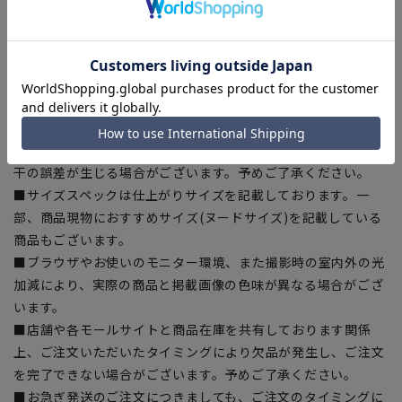
【商品に関するご注意】
■商品画像はサンプルのため、色味やサイズ等の仕様に変更が
ある場合がございますので、予めご了承ください。
■ゆとり感には個人差があります。サイズ表を確認の上、ご購
入の目安としてご利用ください。
■生地や仕様・デザインにより、着用感や実際のサイズ表に若
干の誤差が生じる場合がございます。予めご了承ください。
■サイズスペックは仕上がりサイズを記載しております。一
部、商品現物におすすめサイズ(ヌードサイズ)を記載している
商品もございます。
■ブラウザやお使いのモニター環境、また撮影時の室内外の光
加減により、実際の商品と掲載画像の色味が異なる場合がござ
います。
■店舗や各モールサイトと商品在庫を共有しております関係
上、ご注文いただいたタイミングにより欠品が発生し、ご注文
を完了できない場合がございます。予めご了承ください。
■お急ぎ発送のご注文につきましても、ご注文のタイミングに