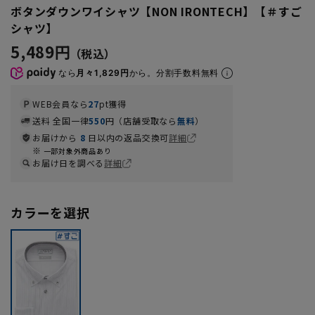
ボタンダウンワイシャツ【NON IRONTECH】【＃すご
シャツ】
5,489円
なら
月々1,829円
から。分割手数料無料
WEB会員なら
27
pt獲得
送料 全国一律
550
円（店舗受取なら
無料
）
お届けから
8
日以内の返品交換可
詳細
一部対象外商品あり
お届け日を調べる
詳細
カラーを選択