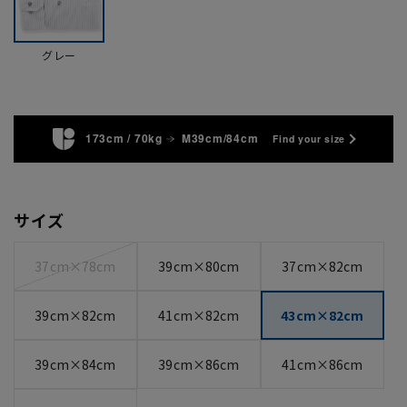
グレー
173cm / 70kg
M39cm/84cm
Find your size
サイズ
37cm×78cm
39cm×80cm
37cm×82cm
39cm×82cm
41cm×82cm
43cm×82cm
39cm×84cm
39cm×86cm
41cm×86cm