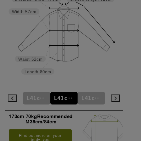
Width
57cm
Waist
52cm
Length
80cm
L41cm/78cm
L41cm/80cm
L41cm/82cm
L41cm/84cm
L41cm/86cm
173cm 70kgRecommended
M39cm/84cm
Find out more on your
body type