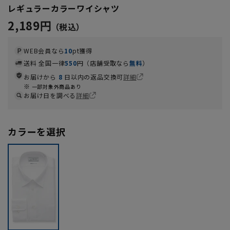
レギュラーカラーワイシャツ
2,189円
WEB会員なら
10
pt獲得
送料 全国一律
550
円（店舗受取なら
無料
）
お届けから
8
日以内の返品交換可
詳細
一部対象外商品あり
お届け日を調べる
詳細
カラーを選択