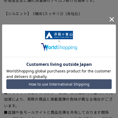
形態安定性に優れ洗濯後のアイロン掛けも簡単です。
【シルエット】《細め(スッキリ)》(当社比)
【商品に関するご注意】
■商品画像はサンプルのため、色味やサイズ等の仕様に変更が
ある場合がございますので、予めご了承ください。
■ゆとり感には個人差があります。サイズ表を確認の上、ご購
入の目安としてご利用ください。
■生地や仕様・デザインにより、着用感や実際のサイズ表に若
干の誤差が生じる場合がございます。予めご了承ください。
■サイズスペックは仕上がりサイズを記載しております。一
部、商品現物におすすめサイズ(ヌードサイズ)を記載している
商品もございます。
■ブラウザやお使いのモニター環境、また撮影時の室内外の光
加減により、実際の商品と掲載画像の色味が異なる場合がござ
います。
■店舗や各モールサイトと商品在庫を共有しております関係