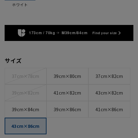
ホワイト
173cm / 70kg
M39cm/84cm
Find your size
サイズ
37cm×78cm
39cm×80cm
37cm×82cm
39cm×82cm
41cm×82cm
43cm×82cm
39cm×84cm
39cm×86cm
41cm×86cm
43cm×86cm