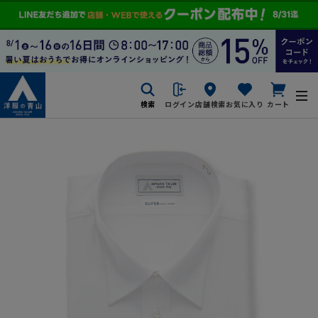
検索
ログイン
店舗検索
お気に入り
カート