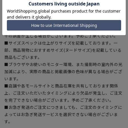
■商品画像はサンプルのため、色味やサイズ等の仕様に変更が
ある場合がございますので、予めご了承ください。
■ゆとり感には個人差があります。サイズ表を確認の上、ご購
入の目安としてご利用ください。
■生地や仕様・デザインにより、着用感や実際のサイズ表に若
干の誤差が生じる場合がございます。予めご了承ください。
■サイズスペックは仕上がりサイズを記載しております。一
部、商品現物におすすめサイズ(ヌードサイズ)を記載している
商品もございます。
■ブラウザやお使いのモニター環境、また撮影時の室内外の光
加減により、実際の商品と掲載画像の色味が異なる場合がござ
います。
■店舗や各モールサイトと商品在庫を共有しております関係
上、ご注文いただいたタイミングにより欠品が発生し、ご注文
を完了できない場合がございます。予めご了承ください。
■お急ぎ発送のご注文につきましても、ご注文のタイミングに
よってはお急ぎ発送サービスを選択できない場合がございま
す。