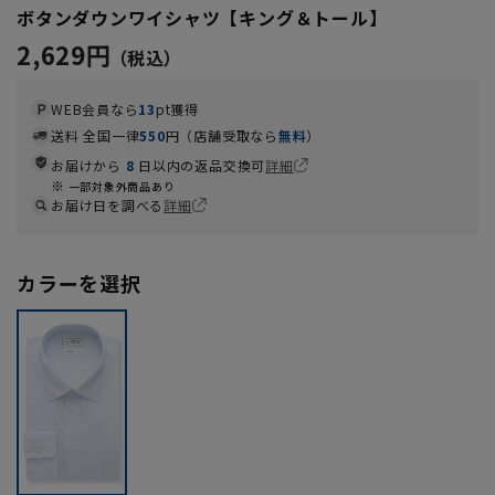
ボタンダウンワイシャツ【キング＆トール】
2,629円
WEB会員なら
13
pt獲得
送料 全国一律
550
円（店舗受取なら
無料
）
お届けから
8
日以内の返品交換可
詳細
一部対象外商品あり
お届け日を調べる
詳細
カラーを選択