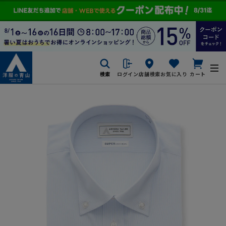
検索
ログイン
店舗検索
お気に入り
カート