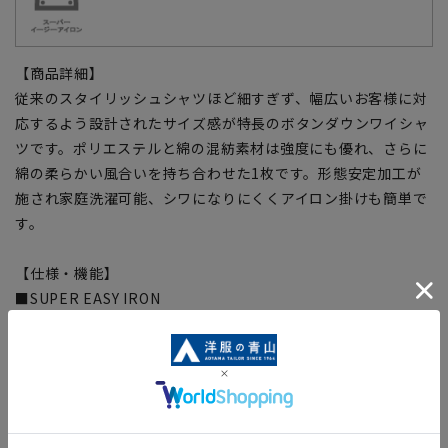
【商品詳細】
従来のスタイリッシュシャツほど細すぎず、幅広いお客様に対
応するよう設計されたサイズ感が特長のボタンダウンワイシャ
ツです。ポリエステルと綿の混紡素材は強度にも優れ、さらに
綿の柔らかい風合いを持ち合わせた1枚です。形態安定加工が
施され家庭洗濯可能、シワになりにくくアイロン掛けも簡単で
す。
【仕様・機能】
■SUPER EASY IRON
形態安定性に優れ洗濯後のアイロン掛けも簡単です。
【シルエット】《標準》 (当社比)
【商品に関するご注意】