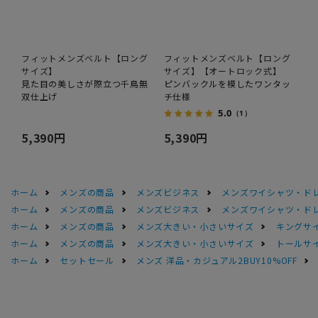
フィットメンズベルト【ロング
フィットメンズベルト【ロング
サイズ】
サイズ】【オートロック式】
見た目の美しさが際立つ千鳥無
ピンバックルを模したワンタッ
双仕上げ
チ仕様
5.0
（1）
5,390円
5,390円
ホーム
メンズの商品
メンズビジネス
メンズワイシャツ・ド
ホーム
メンズの商品
メンズビジネス
メンズワイシャツ・ド
ホーム
メンズの商品
メンズ大きい・小さいサイズ
キングサイ
ホーム
メンズの商品
メンズ大きい・小さいサイズ
トールサ
ホーム
セットセール
メンズ 洋品・カジュアル2BUY10%OFF