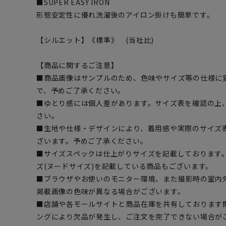
■SUPER EASY IRON
形態安定性に優れ洗濯後のアイロン掛けも簡単です。
【シルエット】《標準》 (当社比)
【商品に関するご注意】
■商品画像はサンプルのため、色味やサイズ等の仕様に
で、予めご了承ください。
■ゆとり感には個人差があります。サイズ表を確認の上
さい。
■生地や仕様・デザインにより、着用感や実際のサイズ
ざいます。予めご了承ください。
■サイズスペックは仕上がりサイズを記載しております
ズ(ヌードサイズ)を記載している商品もございます。
■ブラウザやお使いのモニター環境、また撮影時の室内
掲載画像の色味が異なる場合がございます。
■店舗や各モールサイトと商品在庫を共有しております
ングにより欠品が発生し、ご注文を完了できない場合が