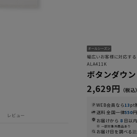
幅広いお客様に対応する
ALA411K
ボタンダウン
2,629円
WEB会員なら
13
pt
送料 全国一律
550
レビュー
お届けから
8
日以内
一部対象外商品あり
お届け日を調べる
詳