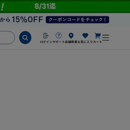
ログイン
サポート
店舗検索
お気に入り
カート