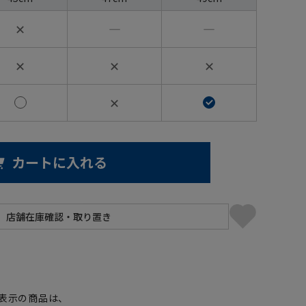
✕
―
―
✕
✕
✕
✕
カートに入れる
】
表示の商品は、