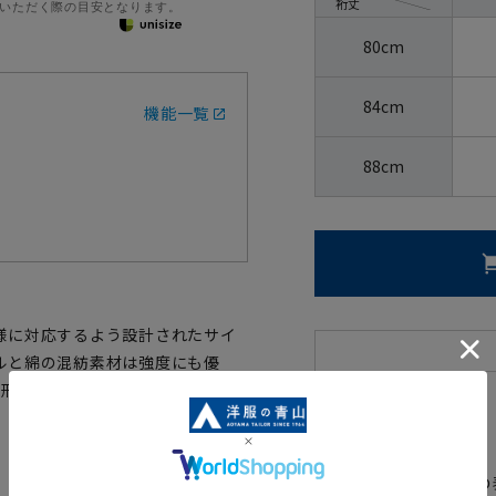
裄丈
いただく際の目安となります。
80cm
84cm
機能一覧
88cm
様に対応するよう設計されたサイ
ルと綿の混紡素材は強度にも優
。形態安定加工が施され家庭洗濯可
【
アイコンについて
の