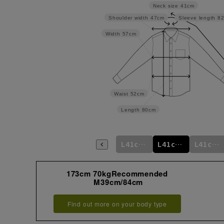
Neck size
41cm
Shoulder width
47cm
Sleeve length
8
Width
57cm
Waist
52cm
Length
80cm
m
L41cm/76cm
M39cm/88cm
L41cm/78cm
L41cm/80cm
L41cm/82cm
L41cm/84cm
173cm 70kgRecommended
M39cm/84cm
Find out more on your body type