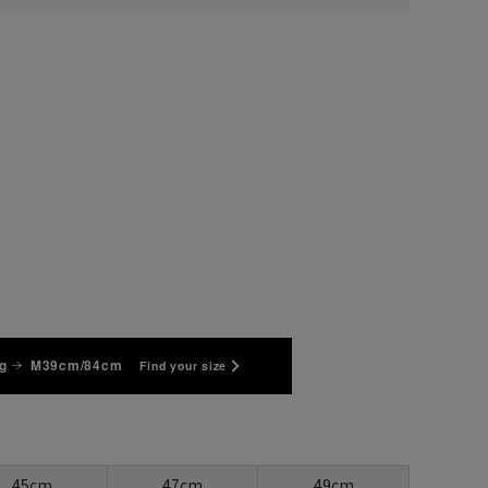
3L45cm/84cm
3L45cm/88cm
4L47cm/80cm
4L47cm/84cm
4L47cm/88cm
5L49cm/80cm
g
M39cm/84cm
Find your size
45cm
47cm
49cm