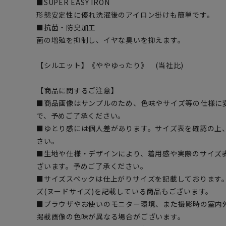
■SUPER EASY IRON
形態安定性に優れ洗濯後のアイロン掛けも簡単です。
■抗菌・防臭加工
菌の増殖を抑制し、イヤな臭いを抑えます。
【シルエット】《ややゆったり》 (当社比)
【商品に関するご注意】
■商品画像はサンプルのため、色味やサイズ等の仕様に
で、予めご了承ください。
■ゆとり感には個人差があります。サイズ表を確認の上
さい。
■生地や仕様・デザインにより、着用感や実際のサイズ
ざいます。予めご了承ください。
■サイズスペックは仕上がりサイズを記載しております
ズ(ヌードサイズ)を記載している商品もございます。
■ブラウザやお使いのモニター環境、また撮影時の室内
掲載画像の色味が異なる場合がございます。