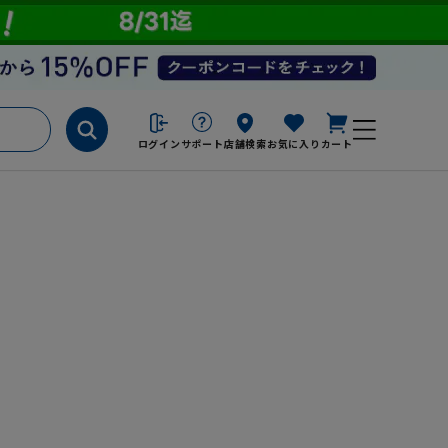
ログイン
サポート
店舗検索
お気に入り
カート