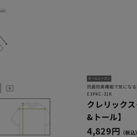
2cm
抗菌防臭機能で気になる
L41cm/86cm
L41cm/88cm
LL43cm/82cm
LL43cm/86cm
LL43cm/88cm
3L45cm/84cm
E3PKC-31K
クレリックス
&トール】
4,829円