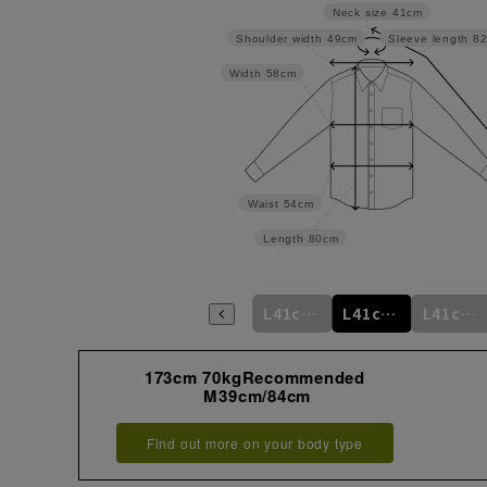
Neck size
41cm
Shoulder width
49cm
Sleeve length
8
Width
58cm
Waist
54cm
Length
80cm
m
L41cm/76cm
M39cm/88cm
L41cm/78cm
L41cm/80cm
L41cm/82cm
L41cm/84cm
173cm 70kgRecommended
M39cm/84cm
Find out more on your body type