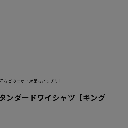
汗などのニオイ対策もバッチリ!
3L45cm/88cm
4L47cm/84cm
4L47cm/88cm
5L49cm/84cm
5L49cm/88cm
LL43cm/80cm
タンダードワイシャツ【キング