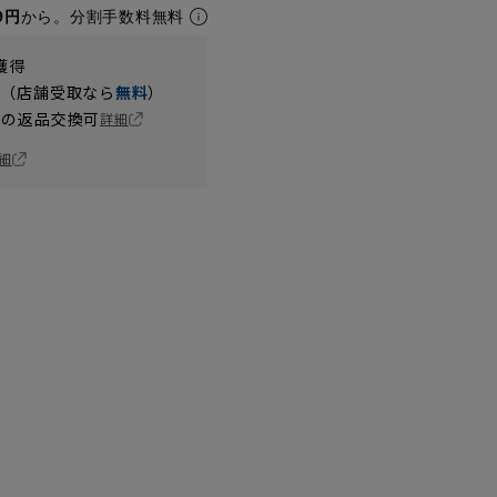
9円
から。分割手数料無料
獲得
円（店舗受取なら
無料
）
の返品交換可
詳細
細