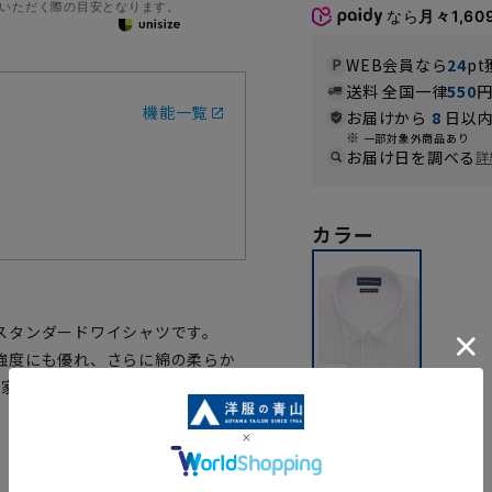
いただく際の目安となります。
なら
月々1,60
WEB会員なら
24
pt
送料 全国一律
550
機能一覧
お届けから
8
日以内
一部対象外商品あり
お届け日を調べる
詳
カラー
スタンダードワイシャツです。
強度にも優れ、さらに綿の柔らか
れ家庭洗濯可能、シワになりにくく
パープル