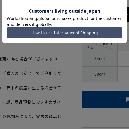
173cm / 70k
サイズ
首周り
裄丈
84cm
変更がある場合がございますの
、ご購入の目安としてご利用くだ
88cm
表に若干の誤差が生じる場合がご
。一部、商品現物におすすめサイ
外の光加減により、実際の商品と