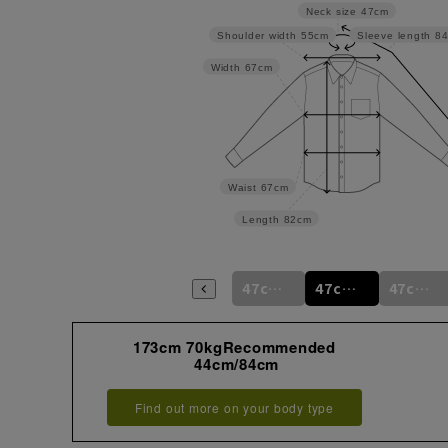
Neck size
47cm
Shoulder width
55cm
Sleeve length
8
Width
67cm
Waist
67cm
Length
82cm
46cm/80cm
46cm/84cm
46cm/88cm
47cm/80cm
47cm/84cm
47cm/88cm
173cm 70kgRecommended
44cm/84cm
Find out more on your body type