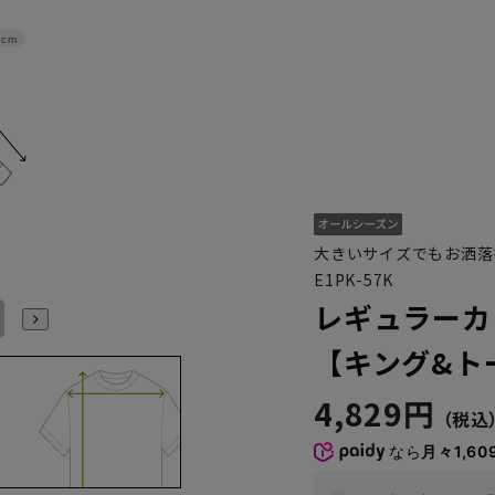
4cm
大きいサイズでもお洒落
E1PK-57K
レギュラーカ
48cm/80cm
48cm/84cm
48cm/88cm
49cm/80cm
49cm/84cm
49cm/88cm
【キング&ト
4,829円
なら
月々1,60