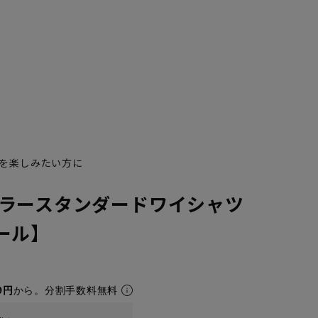
を楽しみたい方に
ラースタンダードワイシャツ
50cm/80cm
50cm/84cm
50cm/88cm
44cm/78cm
ール】
9円
から。分割手数料無料