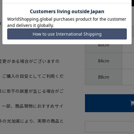
サイズ
す。
首周り
裄丈
80cm
84cm
変更がある場合がございますの
、ご購入の目安としてご利用くだ
88cm
表に若干の誤差が生じる場合がご
。一部、商品現物におすすめサイ
外の光加減により、実際の商品と