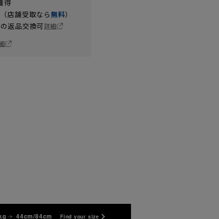
獲得
円（店舗受取なら
無料
）
の返品交換可
詳細
細
kg
44cm/84cm
Find your size