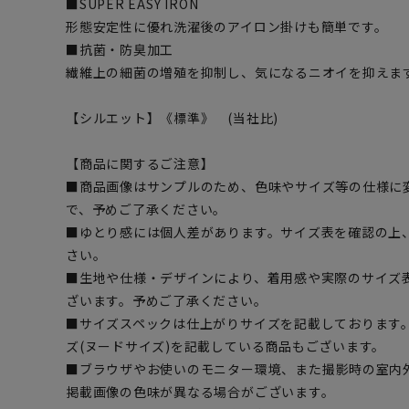
■SUPER EASY IRON
形態安定性に優れ洗濯後のアイロン掛けも簡単です。
■抗菌・防臭加工
繊維上の細菌の増殖を抑制し、気になるニオイを抑えま
【シルエット】《標準》 (当社比)
【商品に関するご注意】
■商品画像はサンプルのため、色味やサイズ等の仕様に
で、予めご了承ください。
■ゆとり感には個人差があります。サイズ表を確認の上
さい。
■生地や仕様・デザインにより、着用感や実際のサイズ
ざいます。予めご了承ください。
■サイズスペックは仕上がりサイズを記載しております
ズ(ヌードサイズ)を記載している商品もございます。
■ブラウザやお使いのモニター環境、また撮影時の室内
掲載画像の色味が異なる場合がございます。