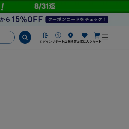
ログイン
サポート
店舗検索
お気に入り
カート