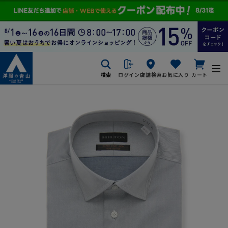
検索
ログイン
店舗検索
お気に入り
カート