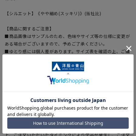
【シルエット】《やや細め(スッキリ)》(当社比)
【商品に関するご注意】
■商品画像はサンプルのため、色味やサイズ等の仕様に変更が
ある場合がございますので、予めご了承ください。
■ゆとり感には個人差があります。サイズ表を確認の上、ご購
入の目安としてご利用ください。
■生地や仕様・デザインにより、着用感や実際のサイズ表に若
干の誤差が生じる場合がございます。予めご了承ください。
■サイズスペックは仕上がりサイズを記載しております。一
部、商品現物におすすめサイズ(ヌードサイズ)を記載している
商品もございます。
■ブラウザやお使いのモニター環境、また撮影時の室内外の光
加減により、実際の商品と掲載画像の色味が異なる場合がござ
います。
■店舗や各モールサイトと商品在庫を共有しております関係
上、ご注文いただいたタイミングにより欠品が発生し、ご注文