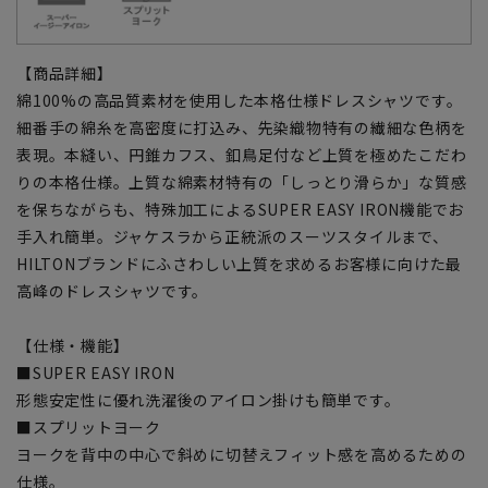
【商品詳細】
綿100%の高品質素材を使用した本格仕様ドレスシャツです。
細番手の綿糸を高密度に打込み、先染織物特有の繊細な色柄を
表現。本縫い、円錐カフス、釦鳥足付など上質を極めたこだわ
りの本格仕様。上質な綿素材特有の「しっとり滑らか」な質感
を保ちながらも、特殊加工によるSUPER EASY IRON機能でお
手入れ簡単。ジャケスラから正統派のスーツスタイルまで、
HILTONブランドにふさわしい上質を求めるお客様に向けた最
高峰のドレスシャツです。
【仕様・機能】
■SUPER EASY IRON
形態安定性に優れ洗濯後のアイロン掛けも簡単です。
■スプリットヨーク
ヨークを背中の中心で斜めに切替えフィット感を高めるための
仕様。