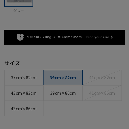
グレー
173cm / 70kg
M39cm/82cm
Find your size
サイズ
37cm×82cm
39cm×82cm
41cm×82cm
43cm×82cm
39cm×86cm
41cm×86cm
43cm×86cm