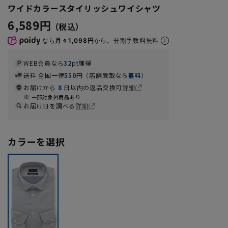
ワイドカラースタイリッシュワイシャツ
6,589円
なら
月々1,098円
から。分割手数料無料
WEB会員なら
32
pt獲得
送料 全国一律
550
円（店舗受取なら
無料
）
お届けから
8
日以内の返品交換可
詳細
一部対象外商品あり
お届け日を調べる
詳細
カラーを選択