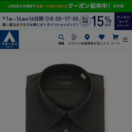
検索
ログイン
店舗検索
お気に入り
カート