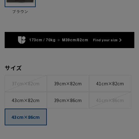
ブラウン
173cm / 70kg
M39cm/82cm
Find your size
サイズ
37cm×82cm
39cm×82cm
41cm×82cm
43cm×82cm
39cm×86cm
41cm×86cm
43cm×86cm