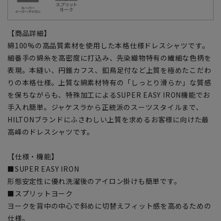
【商品詳細】
綿100%の高品質素材を使用した本格仕様ドレスシャツです。
細番手の綿糸を高密度に打込み、先染織物特有の繊細な色柄を
表現。本縫い、円錐カフス、釦鳥足付など上質を極めたこだわ
りの本格仕様。上質な綿素材特有の「しっとり滑らか」な質感
を保ちながらも、特殊加工によるSUPER EASY IRON機能でお
手入れ簡単。ジャケスラから正統派のスーツスタイルまで、
HILTONブランドにふさわしい上質を求めるお客様に向けた最
高峰のドレスシャツです。
【仕様・機能】
■SUPER EASY IRON
形態安定性に優れ洗濯後のアイロン掛けも簡単です。
■スプリットヨーク
ヨークを背中の中心で斜めに切替えフィット感を高めるための
仕様。