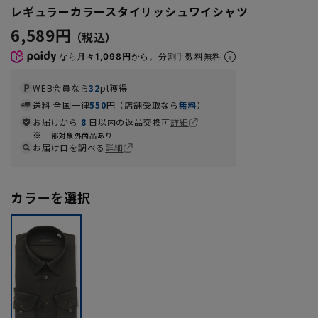
レギュラーカラースタイリッシュワイシャツ
6,589円
なら
月々1,098円
から。分割手数料無料
WEB会員なら
32
pt獲得
送料 全国一律
550
円（店舗受取なら
無料
）
お届けから
8
日以内の返品交換可
詳細
一部対象外商品あり
お届け日を調べる
詳細
カラーを選択