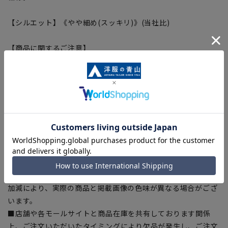
【シルエット】《やや細め(スッキリ)》(当社比)
【商品に関するご注意】
■商品画像はサンプルのため、色味やサイズ等の仕様に変更が
ある場合がございますので、予めご了承ください。
■ゆとり感には個人差があります。サイズ表を確認の上、ご購
入の目安としてご利用ください。
■生地や仕様・デザインにより、着用感や実際のサイズ表に若
干の誤差が生じる場合がございます。予めご了承ください。
■サイズスペックは仕上がりサイズを記載しております。一
部、商品現物におすすめサイズ(ヌードサイズ)を記載している
商品もございます。
■ブラウザやお使いのモニター環境、また撮影時の室内外の光
加減により、実際の商品と掲載画像の色味が異なる場合がござ
います。
■店舗や各モールサイトと商品在庫を共有しております関係
上、ご注文いただいたタイミングにより欠品が発生し、ご注文