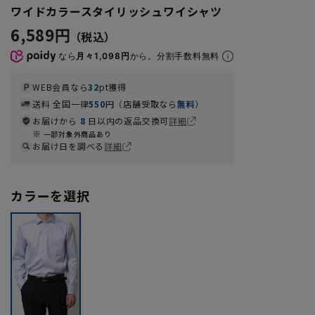
ワイドカラースタイリッシュワイシャツ
6,589円
なら
月々1,098円
から。分割手数料無料
WEB会員なら
32
pt獲得
送料 全国一律
550
円（店舗受取なら
無料
）
お届けから
8
日以内の返品交換可
詳細
一部対象外商品あり
お届け日を調べる
詳細
カラーを選択