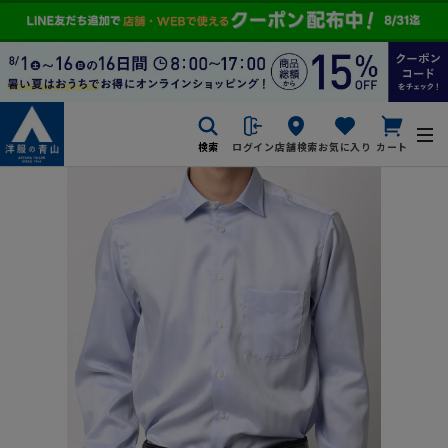
検索
ログイン
店舗検索
お気に入り
カート