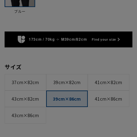
ブルー
173cm / 70kg
M39cm/82cm
Find your size
サイズ
37cm×82cm
39cm×82cm
41cm×82cm
43cm×82cm
39cm×86cm
41cm×86cm
43cm×86cm