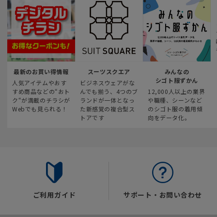
最新のお買い得情報
スーツスクエア
みんなの
シゴト服ずかん
人気アイテムやおす
ビジネスウェアがな
すめ商品などの“おト
んでも揃う、4つのブ
12,000人以上の業界
ク“が満載のチラシが
ランドが一体となっ
や職種、シーンなど
Webでも見られる！
た新感覚の複合型ス
のシゴト服の着用傾
トアです
向をデータ化。
ご利用ガイド
サポート・お問い合わせ