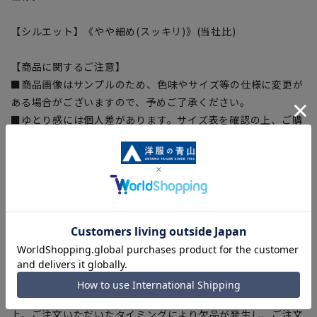
【シルエット】《やや細め(スッキリ)》(当社比)
【商品に関するご注意】
■商品画像はサンプルのため、色味やサイズ等の仕様に変更が
ある場合がございますので、予めご了承ください。
■ゆとり感には個人差があります。サイズ表を確認の上、ご購
入の目安としてご利用ください。
■生地や仕様・デザインにより、着用感や実際のサイズ表に若
干の誤差が生じる場合がございます。予めご了承ください。
■サイズスペックは仕上がりサイズを記載しております。一
部、商品現物におすすめサイズ(ヌードサイズ)を記載している
商品もございます。
■ブラウザやお使いのモニター環境、また撮影時の室内外の光
加減により、実際の商品と掲載画像の色味が異なる場合がござ
います。
■店舗や各モールサイトと商品在庫を共有しております関係
上、ご注文いただいたタイミングにより欠品が発生し、ご注文