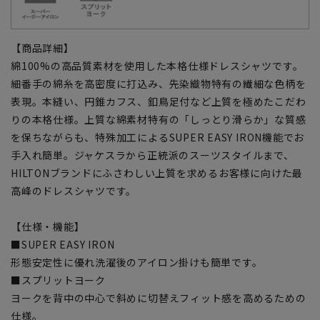
【商品詳細】
綿100%の高品質素材を使用した本格仕様ドレスシャツです。
細番手の綿糸を高密度に打込み、先染織物特有の繊細な色柄を
表現。本縫い、円錐カフス、釦鳥足付など上質を極めたこだわ
りの本格仕様。上質な綿素材特有の「しっとり滑らか」な質感
を保ちながらも、特殊加工によるSUPER EASY IRON機能でお
手入れ簡単。ジャケスラから正統派のスーツスタイルまで、
HILTONブランドにふさわしい上質を求めるお客様に向けた最
高峰のドレスシャツです。
【仕様・機能】
■SUPER EASY IRON
形態安定性に優れ洗濯後のアイロン掛けも簡単です。
■スプリットヨーク
ヨークを背中の中心で斜めに切替えフィット感を高めるための
仕様。