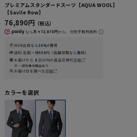
プレミアムスタンダードスーツ【AQUA WOOL】
【Savile Row】
76,890円
なら
月々12,815円
から。分割手数料無料
WEB会員なら
384
pt獲得
送料 全国一律
550
円（店舗受取なら
無料
）
お届けから
8
日以内の返品交換可
詳細
一部対象外商品あり
お届け日を調べる
詳細
カラーを選択