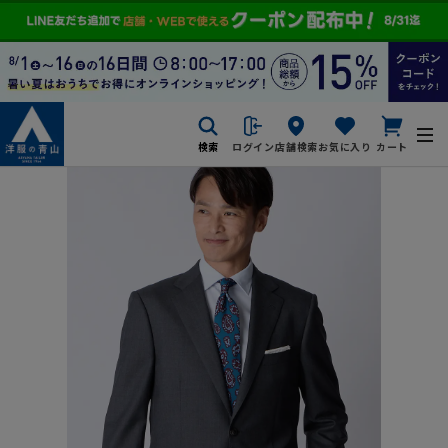
検索
ログイン
店舗検索
お気に入り
カート