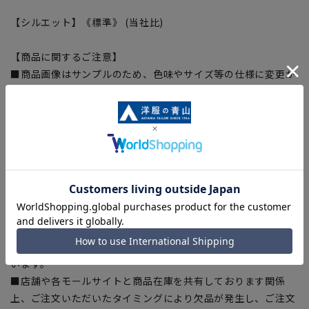
【シルエット】《標準》 (当社比)
【商品に関するご注意】
■商品画像はサンプルのため、色味やサイズ等の仕様に変更が
ある場合がございますので、予めご了承ください。
■ゆとり感には個人差があります。サイズ表を確認の上、ご購
入の目安としてご利用ください。
■生地や仕様・デザインにより、着用感や実際のサイズ表に若
干の誤差が生じる場合がございます。予めご了承ください。
■サイズスペックは仕上がりサイズを記載しております。一
部、商品現物におすすめサイズ(ヌードサイズ)を記載している
商品もございます。
■ブラウザやお使いのモニター環境、また撮影時の室内外の光
加減により、実際の商品と掲載画像の色味が異なる場合がござ
います。
■店舗や各モールサイトと商品在庫を共有しております関係
上、ご注文いただいたタイミングにより欠品が発生し、ご注文