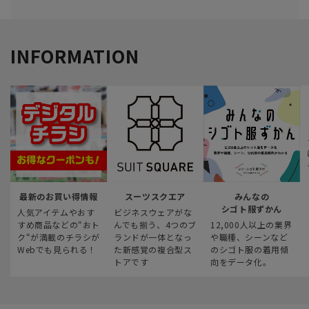
INFORMATION
最新のお買い得情報
スーツスクエア
みんなの
シゴト服ずかん
人気アイテムやおす
ビジネスウェアがな
すめ商品などの“おト
んでも揃う、4つのブ
12,000人以上の業界
ク“が満載のチラシが
ランドが一体となっ
や職種、シーンなど
Webでも見られる！
た新感覚の複合型ス
のシゴト服の着用傾
トアです
向をデータ化。