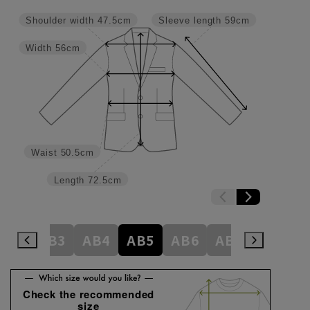
Shoulder width
47.5cm
Sleeve length
59cm
Width
56cm
Waist
50.5cm
Length
72.5cm
A8
AB3
AB4
AB5
AB6
AB7
AB8
Check the recommended
size