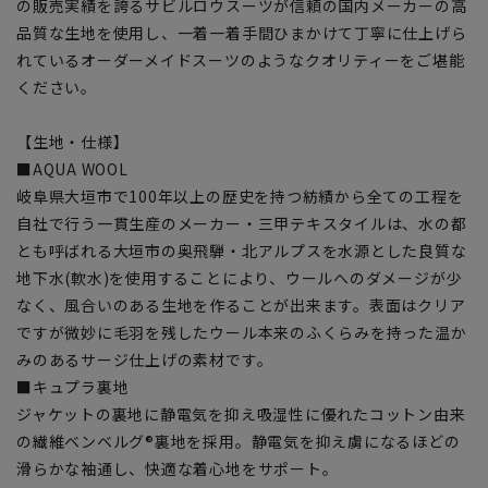
の販売実績を誇るサビルロウスーツが信頼の国内メーカーの高
品質な生地を使用し、一着一着手間ひまかけて丁寧に仕上げら
れているオーダーメイドスーツのようなクオリティーをご堪能
ください。
【生地・仕様】
■AQUA WOOL
岐阜県大垣市で100年以上の歴史を持つ紡績から全ての工程を
自社で行う一貫生産のメーカー・三甲テキスタイルは、水の都
とも呼ばれる大垣市の奥飛騨・北アルプスを水源とした良質な
地下水(軟水)を使用することにより、ウールへのダメージが少
なく、風合いのある生地を作ることが出来ます。表面はクリア
ですが微妙に毛羽を残したウール本来のふくらみを持った温か
みのあるサージ仕上げの素材です。
■キュプラ裏地
ジャケットの裏地に静電気を抑え吸湿性に優れたコットン由来
の繊維ベンベルグ®裏地を採用。静電気を抑え虜になるほどの
滑らかな袖通し、快適な着心地をサポート。