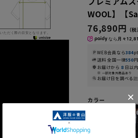
プレミアムス
WOOL】【Sav
76,890円
いただく際の目安となります。
なら
月々12,8
WEB会員なら
384
p
送料 全国一律
550
お届けから
8
日以内
一部対象外商品あり
お届け日を調べる
詳
カラー