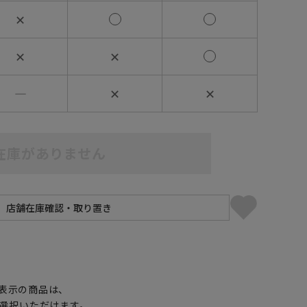
✕
✕
✕
―
✕
✕
在庫がありません
】
表示の商品は、
選択いただけます。