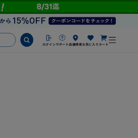
ログイン
サポート
店舗検索
お気に入り
カート