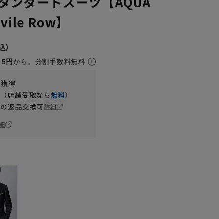
タンダードスーツ【AQUA
ile Row】
15円
から。分割手数料無料
t獲得
円（店舗受取なら
無料
）
の返品交換可
詳細
細