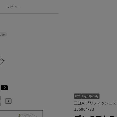
レビュー
9cm
B7
AB8
BE3
BE4
BE5
BE6
BE7
BE8
王道のブリティッシュス
155004-33