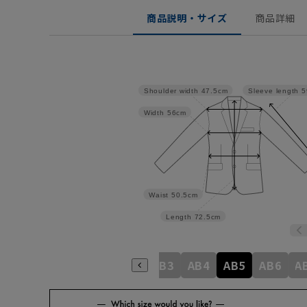
商品説明・サイズ
商品詳細
Shoulder width
47.5cm
Sleeve length
5
Width
56cm
Waist
50.5cm
Length
72.5cm
A4
A5
A6
A7
A8
AB3
AB4
AB5
AB6
A