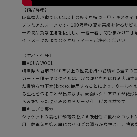
【商品詳細】
岐阜県大垣市で100年以上の歴史を持つ三甲テキスタイルの
プレミアムスーツです。100万着の販売実績を誇るサビ
ーの高品質な生地を使用し、一着一着手間ひまかけて丁
イドスーツのようなクオリティーをご堪能ください。
【生地・仕様】
■AQUA WOOL
岐阜県大垣市で100年以上の歴史を持つ紡績から全ての
カー・三甲テキスタイルは、水の都とも呼ばれる大垣市
た良質な地下水(軟水)を使用することにより、ウールへ
る生地を作ることが出来ます。表面はクリアですが微妙
らみを持った温かみのあるサージ仕上げの素材です。
■キュプラ裏地
ジャケットの裏地に静電気を抑え吸湿性に優れたコット
用。静電気を抑え虜になるほどの滑らかな袖通し、快適