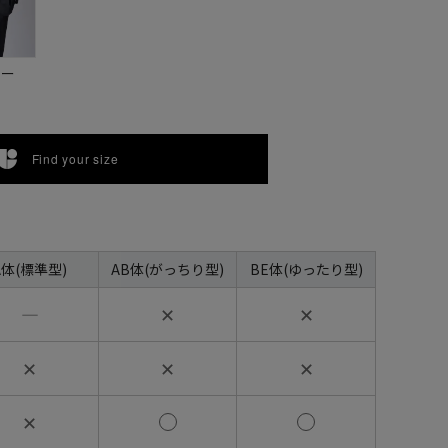
ビー
Find your size
A体(標準型)
AB体(がっちり型)
BE体(ゆったり型)
―
✕
✕
✕
✕
✕
✕