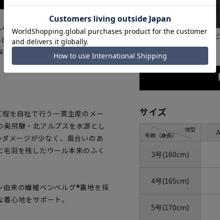
『AQUA WOOL』を使用した
ネイ
グレー
ルロウスーツが信頼の国内メーカ
寧に仕上げられているオーダーメ
サイズ
工程を自社で行う一貫生産のメー
の奥飛騨・北アルプスを水源とし
体型
号数（身長）
のダメージが少なく、風合いのあ
に毛羽を残したウール本来のふく
3号(160cm)
4号(165cm)
ン由来の繊維ベンベルグ®裏地を採
な着心地をサポート。
5号(170cm)