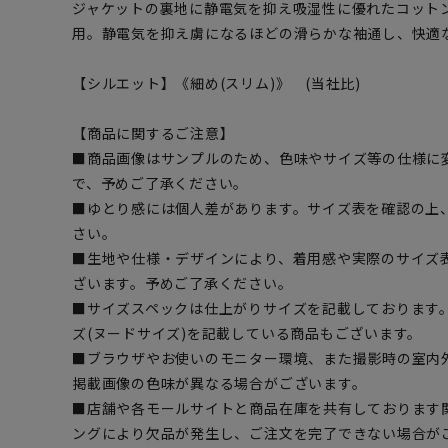
ジャケットの裏地に静電気を抑え吸湿性に優れたコット
用。静電気を抑え虜になるほどの滑らかな袖通し、快適
【シルエット】《細め(スリム)》 (当社比)
【商品に関するご注意】
■商品画像はサンプルのため、色味やサイズ等の仕様に
で、予めご了承ください。
■ゆとり感には個人差があります。サイズ表を確認の上
さい。
■生地や仕様・デザインにより、着用感や実際のサイズ
ざいます。予めご了承ください。
■サイズスペックは仕上がりサイズを記載しております
ズ(ヌードサイズ)を記載している商品もございます。
■ブラウザやお使いのモニター環境、また撮影時の室内
掲載画像の色味が異なる場合がございます。
■店舗や各モールサイトと商品在庫を共有しております
ングにより欠品が発生し、ご注文を完了できない場合が