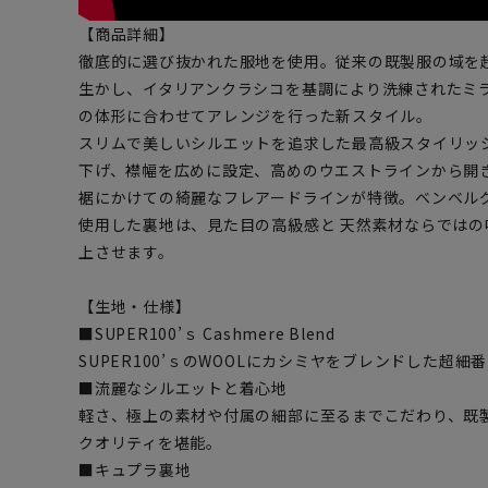
【商品詳細】
徹底的に選び抜かれた服地を使用。従来の既製服の域を
生かし、イタリアンクラシコを基調により洗練されたミ
の体形に合わせてアレンジを行った新スタイル。
スリムで美しいシルエットを追求した最高級スタイリッ
下げ、襟幅を広めに設定、高めのウエストラインから開
裾にかけての綺麗なフレアードラインが特徴。ベンベル
使用した裏地は、見た目の高級感と 天然素材ならでは
上させます。
【生地・仕様】
■SUPER100’ｓ Cashmere Blend
SUPER100’ｓのWOOLにカシミヤをブレンドした超細
■流麗なシルエットと着心地
軽さ、極上の素材や付属の細部に至るまでこだわり、既
クオリティを堪能。
■キュプラ裏地