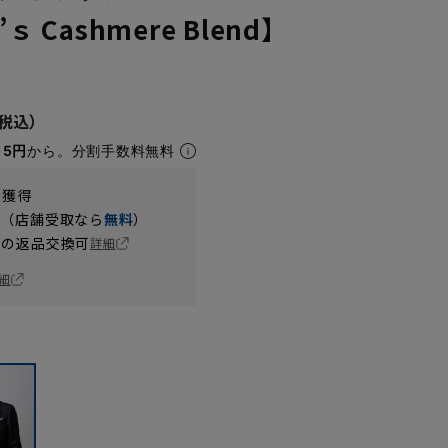
’ｓ Cashmere Blend】
15円
から。分割手数料無料
t獲得
円（店舗受取なら
無料
）
の返品交換可
詳細
細