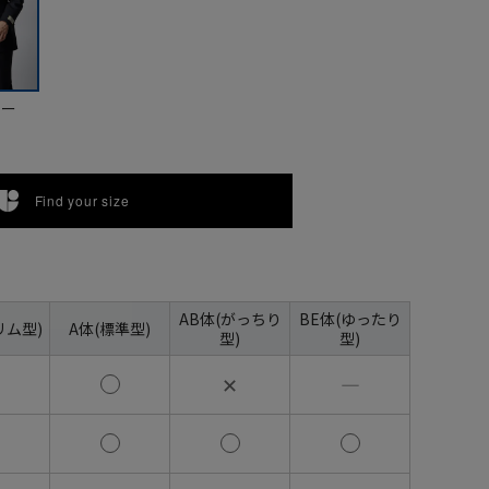
ビー
Find your size
AB体(がっちり
BE体(ゆったり
リム型)
A体(標準型)
型)
型)
✕
―