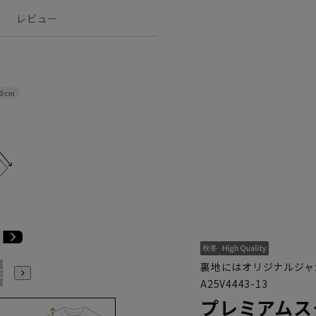
レビュー
3cm
裏地にはオリジナルジャ
E3
BE4
BE5
BE6
BE7
BE8
YA4
YA5
YA6
A25V4443-13
プレミアムス