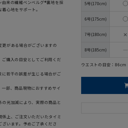
ン由来の繊維ベンベルグ®裏地を採
5号(170cm)
な着心地をサポート。
6号(175cm)
✕
7号(180cm)
変更がある場合がございますの
―
8号(185cm)
、ご購入の目安としてご利用くだ
ウエストの目安：
86
cm
表に若干の誤差が生じる場合がご
。一部、商品現物におすすめサイ
外の光加減により、実際の商品と
関係上、ご注文いただいたタイミ
ございます。予めご了承くださ