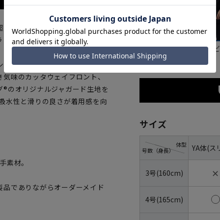
超えたハンドメイドの縫製技術を
ラノスタイルを取り混ぜ、日本人
グレー
ネイ
シュスーツです。ゴージラインを
き気味のカッタウェイフロント、
グ®のオリジナルジャガード生地を
の吸水性と滑りの良さが着用感を向
サイズ
体型
YA体(ス
号数（身長）
番手素材。
✕
3号(160cm)
製品でありながらオーダーメイド
4号(165cm)