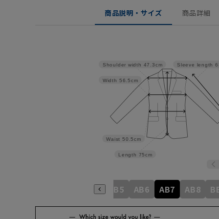
商品説明・サイズ
商品詳細
Shoulder width
47.3cm
Sleeve length
6
Width
56.5cm
Waist
50.5cm
Length
75cm
A6
A7
A8
AB3
AB4
AB5
AB6
AB7
AB8
B