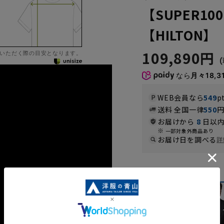
【SUPER100
【HILTON】
109,890円
いただく際の目安となります。
なら
月々18,3
WEB会員なら
549
p
送料 全国一律
550
お届けから
8
日以内
一部対象外商品あり
お届け日を調べる
詳
カラー