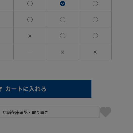
✕
―
✕
✕
カートに入れる