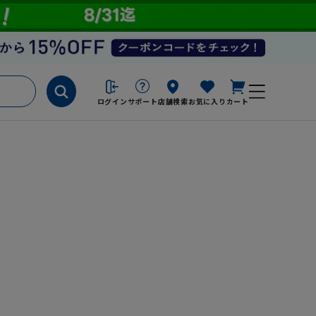
ログイン
サポート
店舗検索
お気に入り
カート