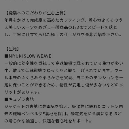
【縫製へのこだわりが生む上質】
年月をかけて完成度を高めたカッティング、着心地よくそのう
え美しいスーツをめざし一般商品の1/3までスピードを落と
し、丁寧に仕立てられた極上の仕上がりを是非ご堪能下さい。
【生地】
■MIYUKI SLOW WEAVE
一般的に効率性を重視して高速織機で織られている生地が多い
中、敢えて低速織機でゆっくりと織り上げられています。ウー
ル本来のふくらみや柔らかさを実現、ヨコ糸のテンションを一
定に保つことができるため、物性が安定し傷が少ないなどのメ
リットがあります。
■キュプラ裏地
ジャケットの裏地に静電気を抑え、吸湿性に優れたコットン由
来の繊維ベンベルグ®裏地を採用。静電気を抑え虜になるほど
の滑らかな袖通し、快適な着心地をサポート。