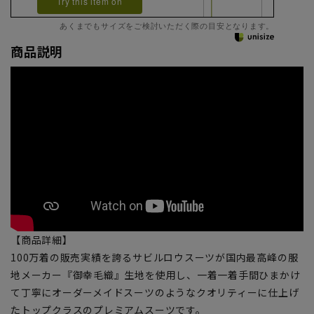
Try this item on
あくまでもサイズをご検討いただく際の目安となります。
商品説明
【商品詳細】
100万着の販売実績を誇るサビルロウスーツが国内最高峰の服
地メーカー『御幸毛織』生地を使用し、一着一着手間ひまかけ
て丁寧にオーダーメイドスーツのようなクオリティーに仕上げ
たトップクラスのプレミアムスーツです。