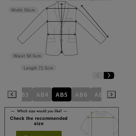
Width
56cm
Waist
50.5cm
Length
72.5cm
A8
AB3
AB4
AB5
AB6
AB7
AB8
Check the recommended
size