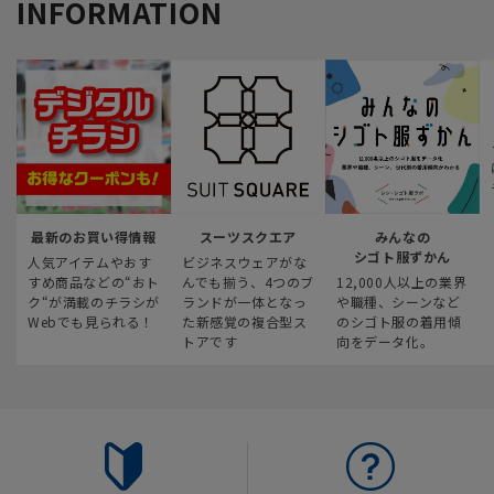
INFORMATION
最新のお買い得情報
スーツスクエア
みんなの
シゴト服ずかん
人気アイテムやおす
ビジネスウェアがな
すめ商品などの“おト
んでも揃う、4つのブ
12,000人以上の業界
ク“が満載のチラシが
ランドが一体となっ
や職種、シーンなど
Webでも見られる！
た新感覚の複合型ス
のシゴト服の着用傾
トアです
向をデータ化。