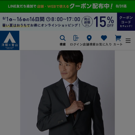
検索
ログイン
店舗検索
お気に入り
カート