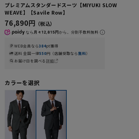
プレミアムスタンダードスーツ【MIYUKI SLOW
WEAVE】【Savile Row】
76,890円
なら
月々12,815円
から。分割手数料無料
WEB会員なら
384
pt獲得
送料 全国一律
550
円（店舗受取なら
無料
）
お届け日を調べる
詳細
カラーを選択