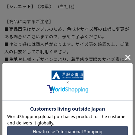
【シルエット】《標準》 (当社比)
【商品に関するご注意】
■商品画像はサンプルのため、色味やサイズ等の仕様に変更が
ある場合がございますので、予めご了承ください。
■ゆとり感には個人差があります。サイズ表を確認の上、ご購
入の目安としてご利用ください。
■生地や仕様・デザインにより、着用感や実際のサイズ表に若
干の誤差が生じる場合がございます。予めご了承ください。
■サイズスペックは仕上がりサイズを記載しております。一
部、商品現物におすすめサイズ(ヌードサイズ)を記載している
商品もございます。
■ブラウザやお使いのモニター環境、また撮影時の室内外の光
加減により、実際の商品と掲載画像の色味が異なる場合がござ
います。
■店舗や各モールサイトと商品在庫を共有しております関係
上、ご注文いただいたタイミングにより欠品が発生し、ご注文
を完了できない場合がございます。予めご了承ください。