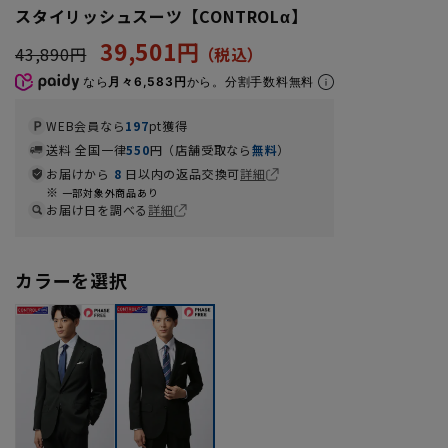
スタイリッシュスーツ【CONTROLα】
39,501円
43,890円
なら
月々6,583円
から。分割手数料無料
WEB会員なら
197
pt獲得
送料 全国一律
550
円（店舗受取なら
無料
）
お届けから
8
日以内の返品交換可
詳細
一部対象外商品あり
お届け日を調べる
詳細
カラーを選択