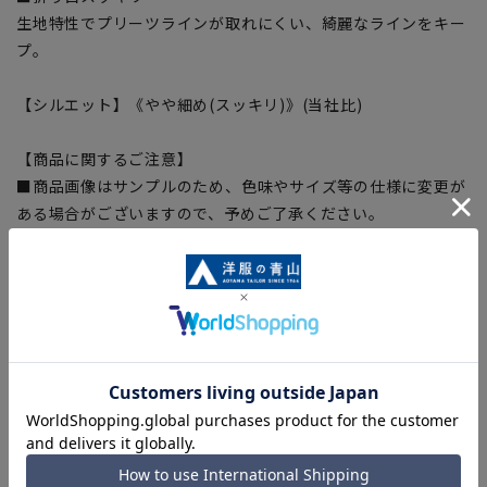
生地特性でプリーツラインが取れにくい、綺麗なラインをキー
プ。
【シルエット】《やや細め(スッキリ)》(当社比)
【商品に関するご注意】
■商品画像はサンプルのため、色味やサイズ等の仕様に変更が
ある場合がございますので、予めご了承ください。
■ゆとり感には個人差があります。サイズ表を確認の上、ご購
入の目安としてご利用ください。
■生地や仕様・デザインにより、着用感や実際のサイズ表に若
干の誤差が生じる場合がございます。予めご了承ください。
■サイズスペックは仕上がりサイズを記載しております。一
部、商品現物におすすめサイズ(ヌードサイズ)を記載している
商品もございます。
■ブラウザやお使いのモニター環境、また撮影時の室内外の光
加減により、実際の商品と掲載画像の色味が異なる場合がござ
います。