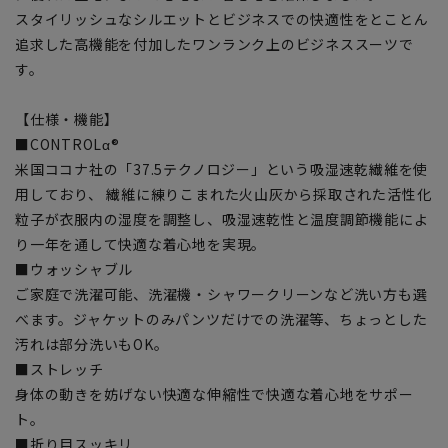
スタイリッシュなシルエットとビジネスでの快適性をとことん
追求した高機能を付加したワンランク上のビジネススーツで
す。
【仕様・機能】
■CONTROLα®
米国ココナ社の「37.5テクノロジー」という吸湿速乾繊維を使
用しており、 繊維に練りこまれた火山灰から採取された活性化
粒子が衣服内の湿度を調整し、吸湿速乾性と温度調節機能によ
り一年を通して快適な着心地を実現。
■ウォッシャブル
ご家庭で洗濯可能、洗濯機・シャワークリーンなど洗い方も選
べます。ジャケットのみパンツだけでの洗濯等、ちょっとした
汚れは部分洗いもOK。
■ストレッチ
身体の動きを妨げない快適な伸縮性で快適な着心地をサポー
ト。
■折り目スッキリ