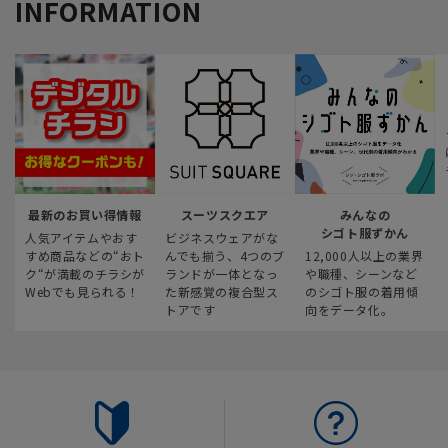
INFORMATION
最新のお買い得情報
スーツスクエア
みんなの
シゴト服ずかん
人気アイテムやおす
ビジネスウェアがな
すめ商品などの“おト
んでも揃う、4つのブ
12,000人以上の業界
ク“が満載のチラシが
ランドが一体となっ
や職種、シーンなど
Webでも見られる！
た新感覚の複合型ス
のシゴト服の着用傾
トアです
向をデータ化。