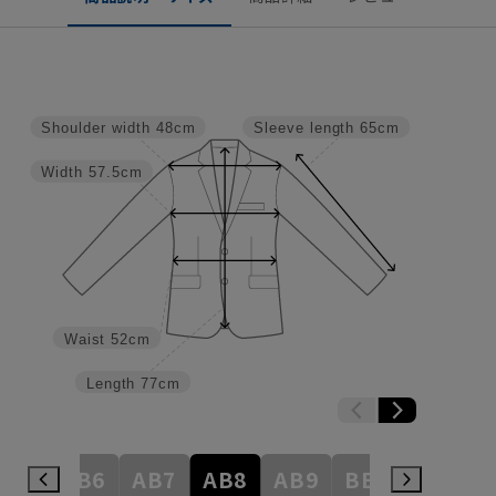
Shoulder width
48cm
Sleeve length
65cm
Width
57.5cm
Waist
52cm
Length
77cm
AB5
AB6
AB7
AB8
AB9
BE3
BE4