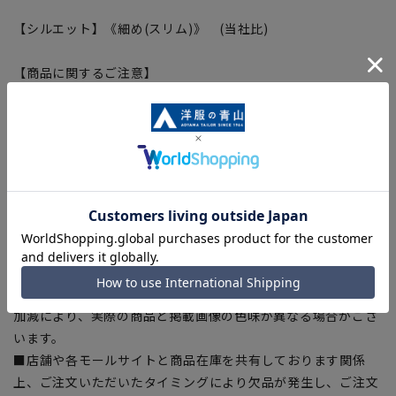
【シルエット】《細め(スリム)》 (当社比)
【商品に関するご注意】
■商品画像はサンプルのため、色味やサイズ等の仕様に変更が
ある場合がございますので、予めご了承ください。
■ゆとり感には個人差があります。サイズ表を確認の上、ご購
入の目安としてご利用ください。
■生地や仕様・デザインにより、着用感や実際のサイズ表に若
干の誤差が生じる場合がございます。予めご了承ください。
■サイズスペックは仕上がりサイズを記載しております。一
部、商品現物におすすめサイズ(ヌードサイズ)を記載している
商品もございます。
■ブラウザやお使いのモニター環境、また撮影時の室内外の光
加減により、実際の商品と掲載画像の色味が異なる場合がござ
います。
■店舗や各モールサイトと商品在庫を共有しております関係
上、ご注文いただいたタイミングにより欠品が発生し、ご注文