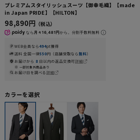
プレミアムスタイリッシュスーツ【御幸毛織】【made
in Japan PRIDE】【HILTON】
98,890円
なら
月々16,481円
から。分割手数料無料
WEB会員なら
494
pt獲得
送料 全国一律
550
円（店舗受取なら
無料
）
お届けから
8
日以内の返品交換可
詳細
一部対象外商品あり
お届け日を調べる
詳細
カラーを選択