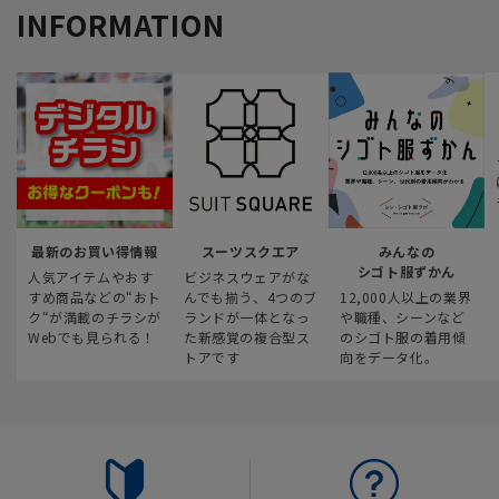
INFORMATION
最新のお買い得情報
スーツスクエア
みんなの
シゴト服ずかん
人気アイテムやおす
ビジネスウェアがな
すめ商品などの“おト
んでも揃う、4つのブ
12,000人以上の業界
ク“が満載のチラシが
ランドが一体となっ
や職種、シーンなど
Webでも見られる！
た新感覚の複合型ス
のシゴト服の着用傾
トアです
向をデータ化。