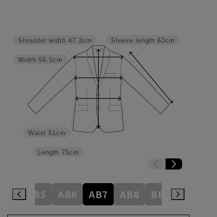
Shoulder width
47.3cm
Sleeve length
63cm
Width
56.5cm
Waist
51cm
Length
75cm
AB4
AB5
AB6
AB7
AB8
BE3
BE4