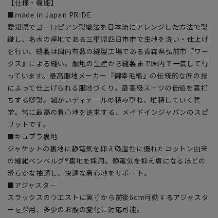
【仕様・機能】
■made in Japan PRIDE
愛知県でヨーロピアン製織法を日本流にアレンジした方法で製
織し、名水の産地である三重県四日市市で生地を洗い・仕上げ
を行い、縫製は国内有数の縫製工場である青森県弘前市『ワー
クス』による縫い。服地の生産から縫製まで国内で一貫して行
っています。最高服地メーカー『御幸毛織』の伝統的な匠の技
によって仕上げられる服地づくり。最高級スーツの価値を裏打
ちする縫製。細かいディテールの積み重ね、堆積していく哲
学。常に最高の着心地を追求する、メイドインジャパンのスピ
リットです。
■キュプラ裏地
ジャケットの裏地に静電気を抑え吸湿性に優れたコットン由来
の繊維ベンベルグ®裏地を採用。静電気を抑え虜になるほどの
滑らかな袖通し、快適な着心地をサポート。
■アジャスター
スラックスのウエストに実寸から前後6cm可動するアジャスタ
ーを採用、多少のお腹の変化に対応可能。