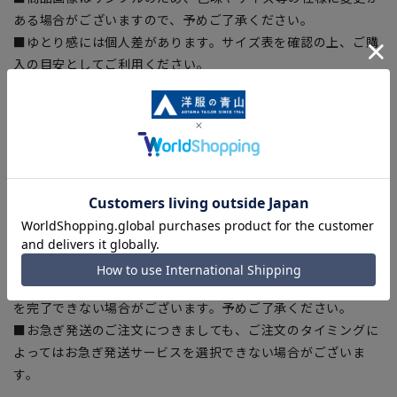
ある場合がございますので、予めご了承ください。
■ゆとり感には個人差があります。サイズ表を確認の上、ご購
入の目安としてご利用ください。
■生地や仕様・デザインにより、着用感や実際のサイズ表に若
干の誤差が生じる場合がございます。予めご了承ください。
■サイズスペックは仕上がりサイズを記載しております。一
部、商品現物におすすめサイズ(ヌードサイズ)を記載している
商品もございます。
■ブラウザやお使いのモニター環境、また撮影時の室内外の光
加減により、実際の商品と掲載画像の色味が異なる場合がござ
います。
■店舗や各モールサイトと商品在庫を共有しております関係
上、ご注文いただいたタイミングにより欠品が発生し、ご注文
を完了できない場合がございます。予めご了承ください。
■お急ぎ発送のご注文につきましても、ご注文のタイミングに
よってはお急ぎ発送サービスを選択できない場合がございま
す。