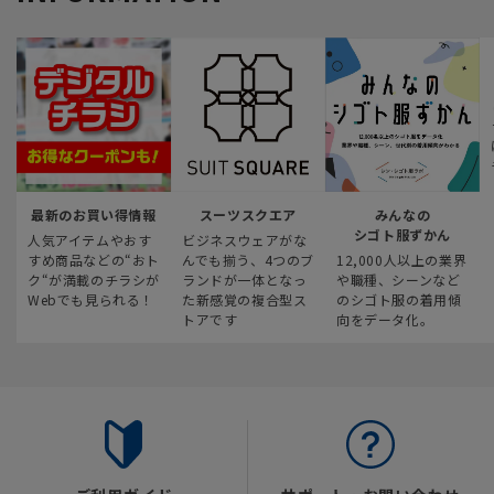
最新のお買い得情報
スーツスクエア
みんなの
シゴト服ずかん
人気アイテムやおす
ビジネスウェアがな
すめ商品などの“おト
んでも揃う、4つのブ
12,000人以上の業界
ク“が満載のチラシが
ランドが一体となっ
や職種、シーンなど
Webでも見られる！
た新感覚の複合型ス
のシゴト服の着用傾
トアです
向をデータ化。