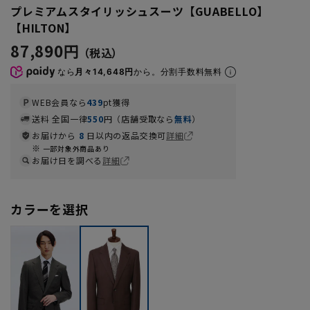
プレミアムスタイリッシュスーツ【GUABELLO】
【HILTON】
87,890円
なら
月々14,648円
から。分割手数料無料
WEB会員なら
439
pt獲得
送料 全国一律
550
円（店舗受取なら
無料
）
お届けから
8
日以内の返品交換可
詳細
一部対象外商品あり
お届け日を調べる
詳細
カラーを選択