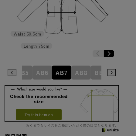
Waist
50.5cm
Length
75cm
AB4
AB5
AB6
AB7
AB8
BE3
BE4
Check the recommended
size
Try this item on
あくまでもサイズをご検討いただく際の目安となります。