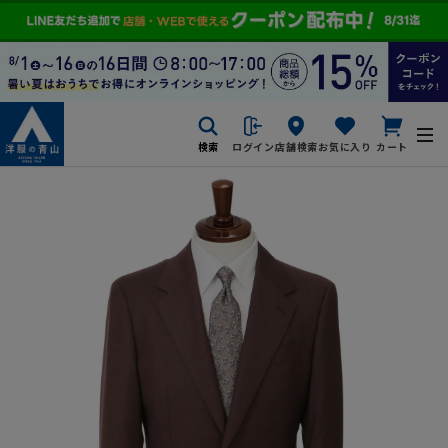
検索
ログイン
店舗検索
お気に入り
カート