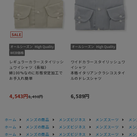
レギュラーカラースタイリッシ
ワイドカラースタイリッシュワ
ュワイシャツ《長袖》
イシャツ
綿100%なのに形態安定加工で
本格イタリアンクラシコスタイ
お手入れ簡単
ルのドレスシャツ
4,543円
6,589円
6,490円
ホーム
メンズの商品
メンズビジネス
メンズスーツ
メン
ホーム
メンズの商品
メンズビジネス
メンズスーツ
メン
ホーム
メンズの商品
メンズビジネス
メンズスーツ
メン