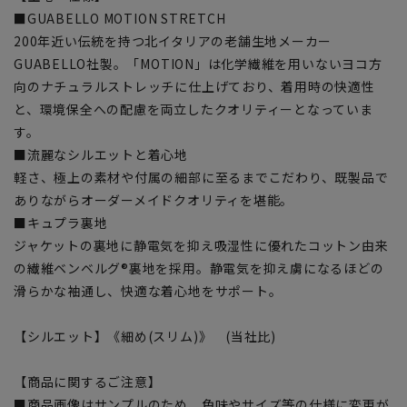
■GUABELLO MOTION STRETCH
200年近い伝統を持つ北イタリアの老舗生地メーカー
GUABELLO社製。「MOTION」は化学繊維を用いないヨコ方
向のナチュラルストレッチに仕上げており、着用時の快適性
と、環境保全への配慮を両立したクオリティーとなっていま
す。
■流麗なシルエットと着心地
軽さ、極上の素材や付属の細部に至るまでこだわり、既製品で
ありながらオーダーメイドクオリティを堪能。
■キュプラ裏地
ジャケットの裏地に静電気を抑え吸湿性に優れたコットン由来
の繊維ベンベルグ®裏地を採用。静電気を抑え虜になるほどの
滑らかな袖通し、快適な着心地をサポート。
【シルエット】《細め(スリム)》 (当社比)
【商品に関するご注意】
■商品画像はサンプルのため、色味やサイズ等の仕様に変更が