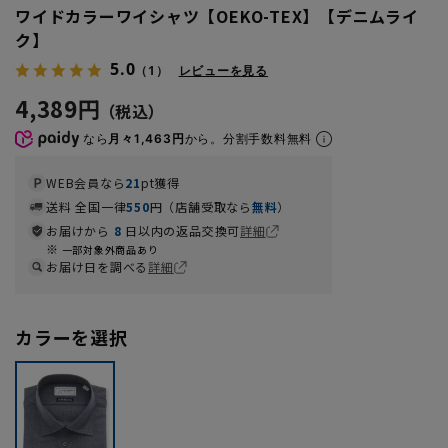
ワイドカラーワイシャツ【OEKO-TEX】【デニムライ
ク】
5.0
（1）
レビューを見る
4,389円
なら
月々1,463円
から。分割手数料無料
WEB会員なら
21
pt獲得
送料 全国一律
550
円（店舗受取なら
無料
）
お届けから
8
日以内の返品交換可
詳細
一部対象外商品あり
お届け日を調べる
詳細
カラーを選択