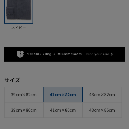
ネイビー
173cm / 70kg
M39cm/84cm
Find your size
サイズ
39cm×82cm
41cm×82cm
43cm×82cm
39cm×86cm
41cm×86cm
43cm×86cm