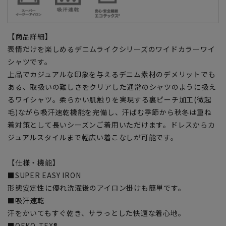
【商品詳細】
表情だけを楽しめるデニムライクシリーズのワイドカラーワイ
シャツです。
上品でカジュアルな印象を与えるデニム素材のデメリットでも
ある、取扱いの難しさをクリアした通常のシャツのように扱え
るワイシャツ。柔らかい肌触りを実現する裏ピーチ加工(微起
毛)ながら吸汗速乾機能を完備し、汗ばむ季節から秋冬は重ね
着対策として長いシーズンご着用いただけます。ドレスからカ
ジュアルスタイルまで幅広い着こなしが可能です。
【仕様・機能】
■SUPER EASY IRON
形態安定性に優れ洗濯後のアイロン掛けも簡単です。
■吸汗速乾
汗をかいてもすぐ乾き、サラっとした快適な着心地。
■OEKO-TEX®