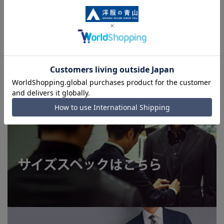
■ブラウザやお使いのモニター環境、また撮影時の室内外の光
加減により、実際の商品と掲載画像の色味が異なる場合がござ
います。
■店舗や各モールサイトと商品在庫を共有しております関係
上、ご注文いただいたタイミングにより欠品が発生し、ご注文
を完了できない場合がございます。予めご了承ください。
■お急ぎ発送のご注文につきましても、ご注文のタイミングに
よってはお急ぎ発送サービスを選択できない場合がございま
す。