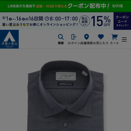
検索
ログイン
店舗検索
お気に入り
カート