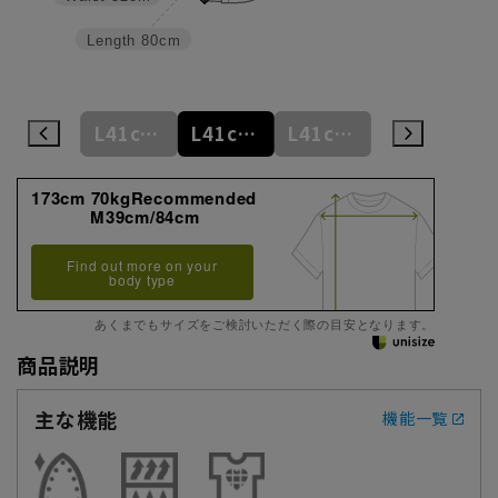
Length
80cm
L41cm/78cm
L41cm/80cm
L41cm/82cm
L41cm/84cm
L41cm/86cm
173cm 70kgRecommended
M39cm/84cm
Find out more on your
body type
あくまでもサイズをご検討いただく際の目安となります。
商品説明
主な機能
機能一覧