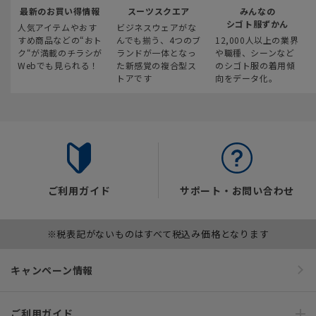
最新のお買い得情報
スーツスクエア
みんなの
シゴト服ずかん
人気アイテムやおす
ビジネスウェアがな
すめ商品などの“おト
んでも揃う、4つのブ
12,000人以上の業界
ク“が満載のチラシが
ランドが一体となっ
や職種、シーンなど
Webでも見られる！
た新感覚の複合型ス
のシゴト服の着用傾
トアです
向をデータ化。
ご利用ガイド
サポート・お問い合わせ
※税表記がないものはすべて税込み価格となります
キャンペーン情報
ご利用ガイド