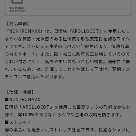
【商品詳細】
『NON IRONMAX』は、日清紡『APOLLOCOT』を使用したし
なやかな質感・光沢感のある圧倒的な形態安定性を誇るワイシ
ャツです。ストレッチ生地の心地よい伸縮性により、快適な着
心地をサポート。また、襟・袖口に防汚加工を施しているので
汚れが付きにくく、落ちやすいのもうれしい機能。速乾性に優
れているため、夜、洗濯してしわを伸ばして干せば、翌朝ノン
アイロンで着用いただけます。
【仕様・機能】
■NON IRONMAX
日清紡『APOLLOCOT』を使用した最高ランクの形態安定性を
誇り、綿100%でありながらシワや生地の収縮を防ぎます。
■ストレッチ
綿の柔らかな風合いにストレッチ性をプラス、快適なシャツに