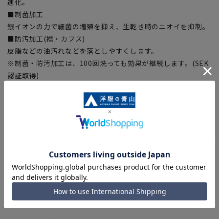
進化。
■制菌加工
銀イオンの力で細菌の増殖を抑え、生乾き時のニオイを抑制。
■防汚加工(襟・カフス)
皮脂などの油汚れなどを落としやすくします。
※制菌・防汚加工は、100回洗っても効果が継続します。(SEK
認証取得)
※生地の制菌・防汚性能を示したものとなり、製品性能を保証
するものではございません。
■スプリットヨーク
ヨークを背中の中心で斜めに切替えフィット感を高めるための
仕様。
■OEKO-TEX®
厳しい分析試験にクリアし世界最高水準の安全な繊維製品の証
「OEKO-TEX®STANDARD100」に認証された素材を使用しま
した。生地から付属まですべてが厳しい基準をクリアした素材
を使用、安全を安心して着用いただけます。