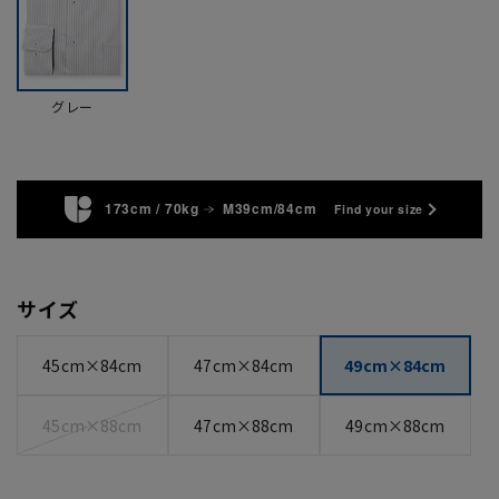
グレー
173cm / 70kg
M39cm/84cm
Find your size
サイズ
45cm×84cm
47cm×84cm
49cm×84cm
45cm×88cm
47cm×88cm
49cm×88cm