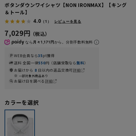
ボタンダウンワイシャツ【NON IRONMAX】【キング
＆トール】
4.0
（1）
レビューを見る
7,029円
なら
月々1,171円
から。分割手数料無料
WEB会員なら
35
pt獲得
送料 全国一律
550
円（店舗受取なら
無料
）
お届けから
8
日以内の返品交換可
詳細
一部対象外商品あり
お届け日を調べる
詳細
カラーを選択