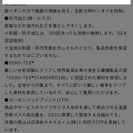
■制菌加工
銀イオンの力で細菌の増殖を抑え、生乾き時のニオイを抑制。
■防汚加工(襟・カフス)
皮脂などの油汚れなどを落としやすくします。
※制菌・防汚加工は、100回洗っても効果が継続します。(SEK
認証取得)
※生地の制菌・防汚性能を示したものとなり、製品性能を保証
するものではございません。
■OEKO-TEX®
厳しい分析試験にクリアし世界最高水準の安全な繊維製品の証
「OEKO-TEX®STANDARD100」に認証された素材を使用しま
した。生地から付属まで、すべてに於いて厳しい基準をクリア
した素材を使用しているので、安心して着用いただけます。
■カーボンフットプリント(CFP)
商品やサービスのライフサイクル全体を通して排出させる温室
効果ガスの排出量を、CO2に換算して管理する仕組みです。
洋服の青山は日清紡テキスタイル(株)と共同でCFPを実施して
います。