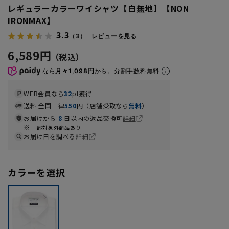
レギュラーカラーワイシャツ【白無地】【NON
IRONMAX】
3.3
（3）
レビューを見る
6,589円
なら
月々1,098円
から。分割手数料無料
WEB会員なら
32
pt獲得
送料 全国一律
550
円（店舗受取なら
無料
）
お届けから
8
日以内の返品交換可
詳細
一部対象外商品あり
お届け日を調べる
詳細
カラーを選択