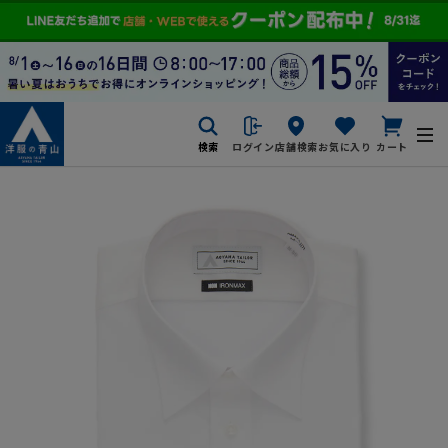
検索
ログイン
店舗検索
お気に入り
カート