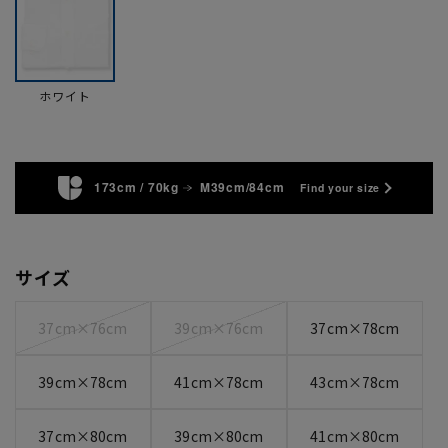
ホワイト
173cm / 70kg
M39cm/84cm
Find your size
サイズ
37cm×76cm
39cm×76cm
37cm×78cm
39cm×78cm
41cm×78cm
43cm×78cm
37cm×80cm
39cm×80cm
41cm×80cm