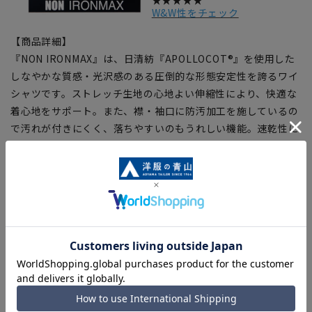
★★★★★
W&W性をチェック
【商品詳細】
『NON IRONMAX』は、日清紡『APOLLOCOT®』を使用した
しなやかな質感・光沢感のある圧倒的な形態安定性を誇るワイ
シャツです。ストレッチ生地の心地よい伸縮性により、快適な
着心地をサポート。また、襟・袖口に防汚加工を施しているの
で汚れが付きにくく、落ちやすいのもうれしい機能。速乾性に
優れているため、夜、洗濯してしわを伸ばして干せば、翌朝ノ
ンアイロンで着用いただけます。
※こちらの商品は
「AMAXS100」
の後継商品です。原材料の高
騰に伴い、価格改定を実施させていただきました。
【仕様・機能】
■ストレッチ
綿の柔らかな風合いにストレッチ性をプラス、快適なシャツに
進化。