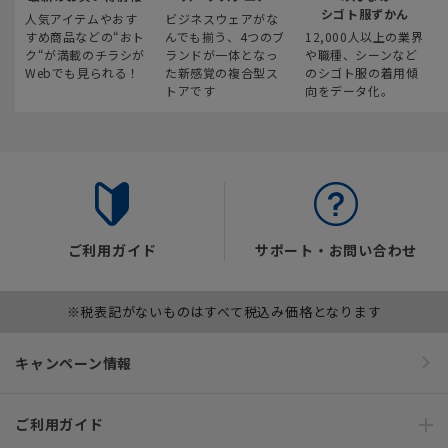
シゴト服ずかん
人気アイテムやおす
ビジネスウェアがな
すめ商品などの“おト
んでも揃う、4つのブ
12,000人以上の業界
ク“が満載のチラシが
ランドが一体となっ
や職種、シーンなど
Webでも見られる！
た新感覚の複合型ス
のシゴト服の着用傾
トアです
向をデータ化。
ご利用ガイド
サポート・お問い合わせ
※税表記がないものはすべて税込み価格となります
キャンペーン情報
ご利用ガイド