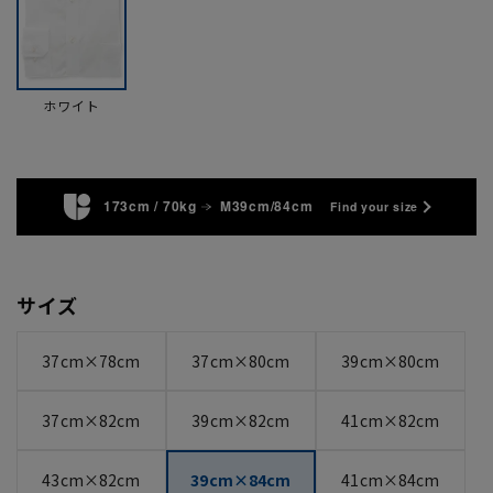
ホワイト
173cm / 70kg
M39cm/84cm
Find your size
サイズ
37cm×78cm
37cm×80cm
39cm×80cm
37cm×82cm
39cm×82cm
41cm×82cm
43cm×82cm
39cm×84cm
41cm×84cm