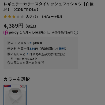
レギュラーカラースタイリッシュワイシャツ【白無
地】【CONTROLα】
3.0
（2）
レビューを見る
4,389円
なら
月々1,463円
から。分割手数料無料
WEB会員なら
21
pt獲得
送料 全国一律
550
円（店舗受取なら
無料
）
お届けから
8
日以内の返品交換可
詳細
一部対象外商品あり
お届け日を調べる
詳細
カラーを選択