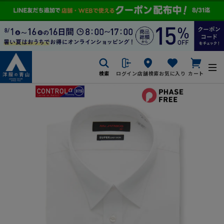
検索
ログイン
店舗検索
お気に入り
カート