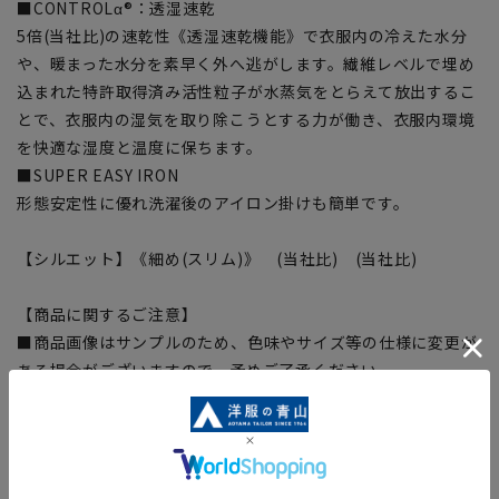
■CONTROLα®：透湿速乾
5倍(当社比)の速乾性《透湿速乾機能》で衣服内の冷えた水分
や、暖まった水分を素早く外へ逃がします。繊維レベルで埋め
込まれた特許取得済み活性粒子が水蒸気をとらえて放出するこ
とで、衣服内の湿気を取り除こうとする力が働き、衣服内環境
を快適な湿度と温度に保ちます。
■SUPER EASY IRON
形態安定性に優れ洗濯後のアイロン掛けも簡単です。
【シルエット】《細め(スリム)》 (当社比) (当社比)
【商品に関するご注意】
■商品画像はサンプルのため、色味やサイズ等の仕様に変更が
ある場合がございますので、予めご了承ください。
■ゆとり感には個人差があります。サイズ表を確認の上、ご購
入の目安としてご利用ください。
■生地や仕様・デザインにより、着用感や実際のサイズ表に若
干の誤差が生じる場合がございます。予めご了承ください。