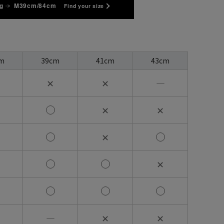
g
M39cm/84cm
Find your size
m
39cm
41cm
43cm
✕
✕
―
✕
✕
✕
✕
―
✕
✕