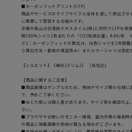
■カーボンフットプリント(CFP)
商品やサービスのライフサイクル全体を通して排出させる
に換算して管理する仕組みです。
洋服の青山は日清紡テキスタイル(株)と共同でCFPを実
綿100%シャツ1枚あたりの「CO2総排出量」9.66/枚 
※1：カーボンフィットの算出は、白色シャツを2年間着用
り算出方法・数値の検証済み）またカラーシャツは測定
【シルエット】《細め(スリム)》 (当社比)
【商品に関するご注意】
■商品画像はサンプルのため、色味やサイズ等の仕様に
で、予めご了承ください。
■ゆとり感には個人差があります。サイズ表を確認の上
さい。
■ブラウザやお使いのモニター環境、室内外等の撮影時
の商品と掲載画像の色味が異なる場合がございます。
■生地や仕様・デザインにより、着用感や実際のサイズ