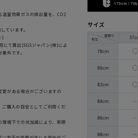
173cm / 70k
温室効果ガスの排出量を、CO2
サイズ
施しています。
首周り
37c
※1
裄丈
にて算出(SGSジャパン(株)によ
78cm
対象外です。
80cm
82cm
変更がある場合がございますの
―
84cm
、ご購入の目安としてご利用くだ
―
86cm
の環境下での光加減により、実際
―
88cm
表に若干の誤差が生じる場合がご