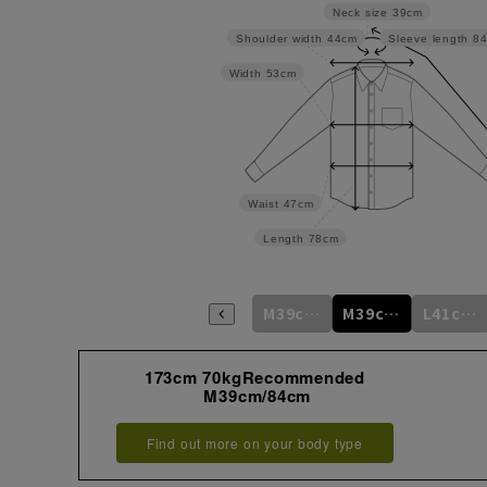
Neck size
39cm
Shoulder width
44cm
Sleeve length
8
Width
53cm
Waist
47cm
Length
78cm
S37cm/80cm
S37cm/82cm
M39cm/80cm
M39cm/82cm
M39cm/84cm
L41cm/82cm
173cm 70kgRecommended
M39cm/84cm
Find out more on your body type