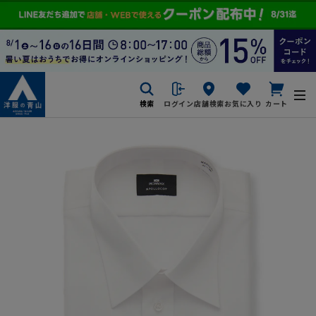
検索
ログイン
店舗検索
お気に入り
カート