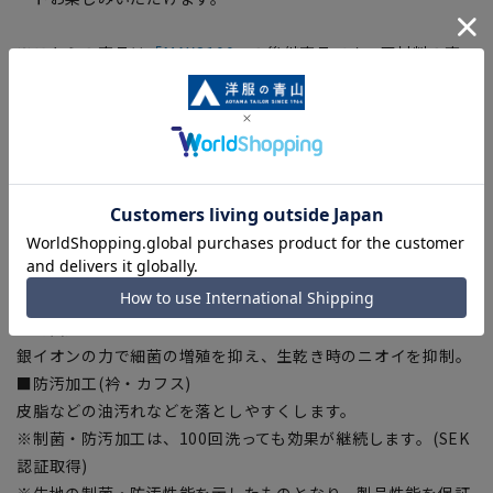
※こちらの商品は
「
MAXS100
」
の後継商品です。原材料の高
騰に伴い、価格改定を実施させていただきました。
【仕様・機能】
■NON IRONMAX
日清紡『APOLLOCOT®』を使用した最高ランクの形態安定性
を誇り、綿100%でありながらシワや生地の収縮を防ぎます。
■ストレッチ
綿の柔らかな風合いにストレッチ性をプラス、快適なシャツに
進化。
■制菌加工
銀イオンの力で細菌の増殖を抑え、生乾き時のニオイを抑制。
■防汚加工(衿・カフス)
皮脂などの油汚れなどを落としやすくします。
※制菌・防汚加工は、100回洗っても効果が継続します。(SEK
認証取得)
※生地の制菌・防汚性能を示したものとなり、製品性能を保証