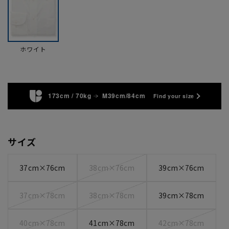
ホワイト
173cm / 70kg
M39cm/84cm
Find your size
サイズ
37cm×76cm
38cm×76cm
39cm×76cm
37cm×78cm
38cm×78cm
39cm×78cm
40cm×78cm
41cm×78cm
42cm×78cm