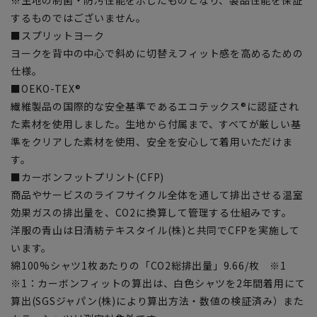
するものではございません。
■スプリットヨーク
ヨークを背中の中心で斜めに切替えフィット感を高めるための
仕様。
■OEKO-TEX®
繊維製品の国際的な安全基準であるエコテックス®に認証され
た素材を使用しました。生地から付属まで、すべてが厳しい基
準をクリアした素材を使用、安全を安心して着用いただけま
す。
■カーボンフットプリント(CFP)
商品やサービスのライフサイクル全体を通して排出させる温室
効果ガスの排出量を、CO2に換算して管理する仕組みです。
洋服の青山は日清紡テキスタイル(株)と共同でCFPを実施して
います。
綿100%シャツ1枚あたりの「CO2総排出量」9.66/枚 ※1
※1：カーボンフィットの算出は、白色シャツを2年間着用にて
算出(SGSジャパン(株)により算出方法・数値の検証済み）また