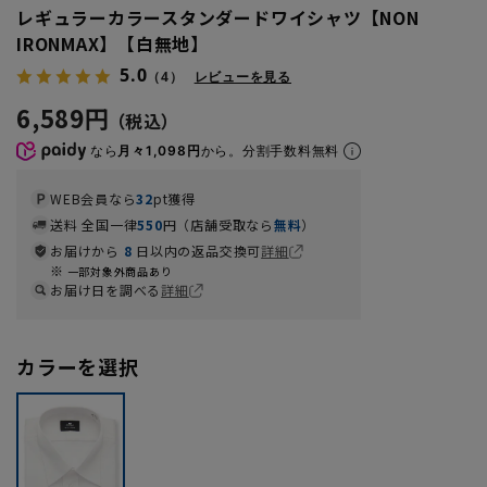
レギュラーカラースタンダードワイシャツ【NON
IRONMAX】【白無地】
5.0
（4）
レビューを見る
6,589円
なら
月々1,098円
から。分割手数料無料
WEB会員なら
32
pt獲得
送料 全国一律
550
円（店舗受取なら
無料
）
お届けから
8
日以内の返品交換可
詳細
一部対象外商品あり
お届け日を調べる
詳細
カラーを選択