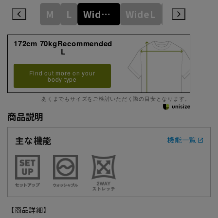
M
L
WideM
WideL
WideLL
172cm 70kgRecommended
L
Find out more on your
body type
あくまでもサイズをご検討いただく際の目安となります。
商品説明
主な機能
機能一覧
【商品詳細】