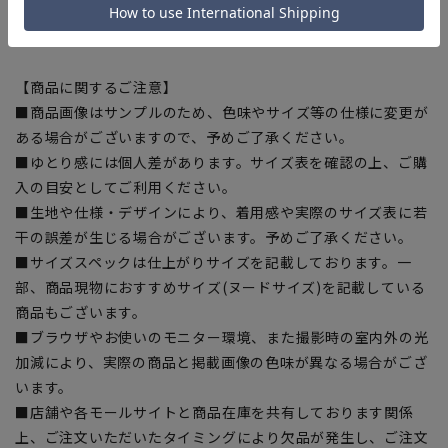
[Wide3L]バスト:119.5cm ウエスト:108.5cm 着丈:75cm 肩
幅:49cm 袖丈:63.5cm
【商品に関するご注意】
■商品画像はサンプルのため、色味やサイズ等の仕様に変更が
ある場合がございますので、予めご了承ください。
■ゆとり感には個人差があります。サイズ表を確認の上、ご購
入の目安としてご利用ください。
■生地や仕様・デザインにより、着用感や実際のサイズ表に若
干の誤差が生じる場合がございます。予めご了承ください。
■サイズスペックは仕上がりサイズを記載しております。一
部、商品現物におすすめサイズ(ヌードサイズ)を記載している
商品もございます。
■ブラウザやお使いのモニター環境、また撮影時の室内外の光
加減により、実際の商品と掲載画像の色味が異なる場合がござ
います。
■店舗や各モールサイトと商品在庫を共有しております関係
上、ご注文いただいたタイミングにより欠品が発生し、ご注文