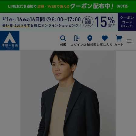
検索
ログイン
店舗検索
お気に入り
カート