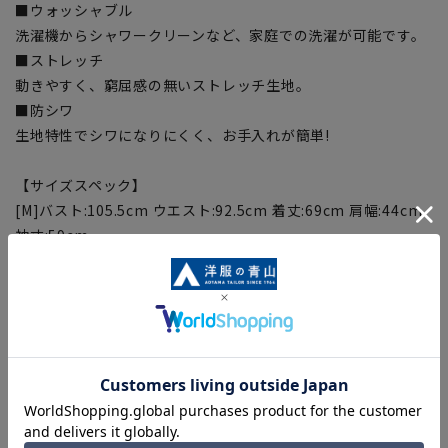
■ウォッシャブル
洗濯機からシャワークリーンなど、家庭での洗濯が可能です。
■ストレッチ
動きやすく、窮屈感の無いストレッチ生地。
■防シワ
生地特性でシワになりにくく、お手入れが簡単!
【サイズスペック】
[M]バスト:105.5cm ウエスト:92.5cm 着丈:69cm 肩幅:44cm
袖丈:59cm
[L]バスト:108.5cm ウエスト:95.5cm 着丈:71cm 肩幅:45cm
袖丈:60.5cm
[WideM]バスト:110.5cm ウエスト:99.5cm 着丈:69cm 肩
幅:46cm 袖丈:59cm
[WideL]バスト:113.5cm ウエスト:102.5cm 着丈:71cm 肩
幅:47cm 袖丈:60.5cm
[WideLL]バスト:116.5cm ウエスト:105.5cm 着丈:73cm 肩
幅:48cm 袖丈:62cm