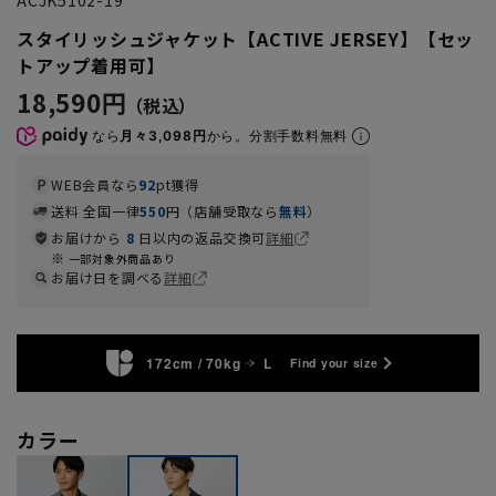
スタイリッシュジャケット【ACTIVE JERSEY】【セッ
トアップ着用可】
18,590円
なら
月々3,098円
から。分割手数料無料
WEB会員なら
92
pt獲得
送料 全国一律
550
円（店舗受取なら
無料
）
お届けから
8
日以内の返品交換可
詳細
一部対象外商品あり
お届け日を調べる
詳細
172cm / 70kg
L
Find your size
カラー