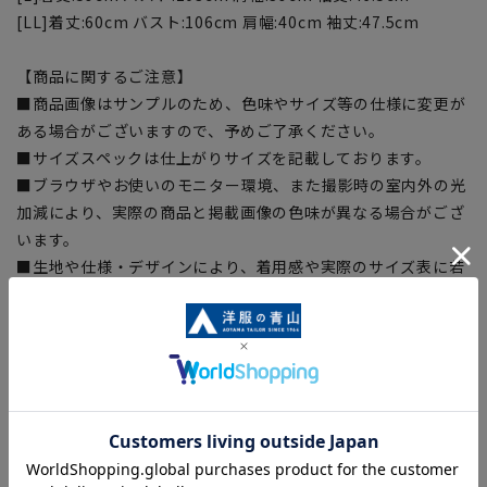
[LL]着丈:60cm バスト:106cm 肩幅:40cm 袖丈:47.5cm
【商品に関するご注意】
■商品画像はサンプルのため、色味やサイズ等の仕様に変更が
ある場合がございますので、予めご了承ください。
■サイズスペックは仕上がりサイズを記載しております。
■ブラウザやお使いのモニター環境、また撮影時の室内外の光
加減により、実際の商品と掲載画像の色味が異なる場合がござ
います。
■生地や仕様・デザインにより、着用感や実際のサイズ表に若
干の誤差が生じる場合がございます。予めご了承ください。
■店舗や各モールサイトと商品在庫を共有しております関係
上、ご注文いただいたタイミングにより欠品が発生し、ご注文
を完了できない場合がございます。予めご了承ください。
■お急ぎ発送のご注文につきましても、ご注文のタイミングに
よってはお急ぎ発送サービスを選択できない場合がございま
す。