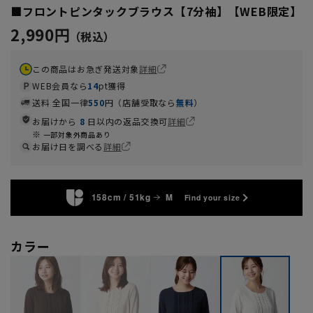
■フロントピンタックブラウス【7分袖】【WEB限定】
2,990円
この商品はお急ぎ発送対象
詳細
WEB会員なら
14
pt獲得
送料 全国一律
550
円（店舗受取なら
無料
）
お届けから
8
日以内の返品交換可
詳細
一部対象外商品あり
お届け日を調べる
詳細
158cm / 51kg
M
Find your size
カラー