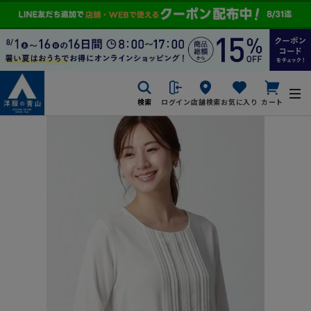
検索
ログイン
店舗検索
お気に入り
カート