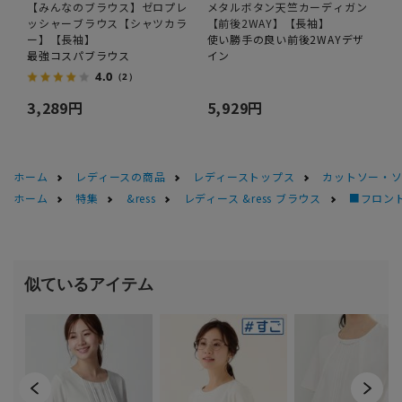
【みんなのブラウス】ゼロプレ
メタルボタン天竺カーディガン
ッシャーブラウス【シャツカラ
【前後2WAY】【長袖】
ー】【長袖】
使い勝手の良い前後2WAYデザ
最強コスパブラウス
イン
4.0
（2）
3,289円
5,929円
ホーム
レディースの商品
レディーストップス
カットソー・
ホーム
特集
&ress
レディース &ress ブラウス
■フロン