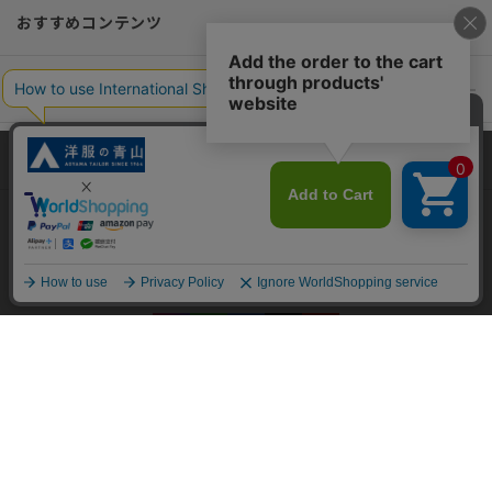
おすすめコンテンツ
ポリシー・企業情報
オーダースーツなら SHITATE
当サイトでは、快適な閲覧体験とコンテンツ改善のためにCookieを使用
しています。閲覧を続けることで、Cookieの使用に同意したものとみな
します。詳細については
プライバシーポリシー
をご確認ください。
OFFICIAL SNS
同意して閉じる