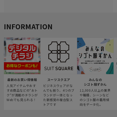
INFORMATION
最新のお買い得情報
スーツスクエア
みんなの
シゴト服ずかん
人気アイテムやおす
ビジネスウェアがな
すめ商品などの“おト
んでも揃う、4つのブ
12,000人以上の業界
ク“が満載のチラシが
ランドが一体となっ
や職種、シーンなど
Webでも見られる！
た新感覚の複合型ス
のシゴト服の着用傾
トアです
向をデータ化。