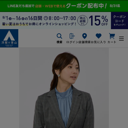
検索
ログイン
店舗検索
お気に入り
カート