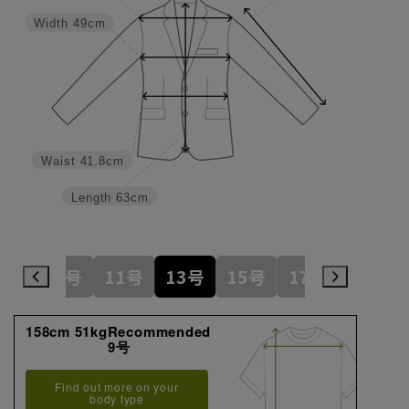
Width
49cm
Waist
41.8cm
Length
63cm
7号
9号
11号
13号
15号
17号
19号
158cm 51kgRecommended
9号
Find out more on your
body type