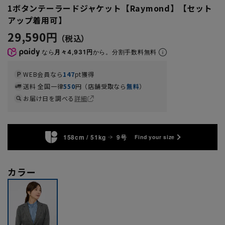
1ボタンテーラードジャケット【Raymond】【セット
アップ着用可】
29,590円
なら
月々4,931円
から。分割手数料無料
WEB会員なら
147
pt獲得
送料 全国一律
550
円（店舗受取なら
無料
）
お届け日を調べる
詳細
158cm / 51kg
9号
Find your size
カラー