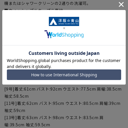
機またはシャワークリーンの2通りの洗濯可。
■ウォッシャブルキュプラ裏地
袖裏に使用/吸放湿性が高く、しっとりとした肌触りで袖通し
がよく静電気が起きにくい。
■ストレッチ
動きやすく、窮屈感の無いストレッチ生地を使用。
【サイズスペック】
[5号]着丈:59cm バスト:86cm ウエスト:71.5cm 肩幅:37.5cm
袖丈:57.5cm
[7号]着丈:60cm バスト:89cm ウエスト:74.5cm 肩幅:38cm 袖
丈:58cm
[9号]着丈:61cm バスト:92cm ウエスト:77.5cm 肩幅:38.5cm
袖丈:58.5cm
[11号]着丈:62cm バスト:95cm ウエスト:80.5cm 肩幅:39cm
袖丈:59cm
[13号]着丈:63cm バスト:98cm ウエスト:83.5cm 肩
幅:39.5cm 袖丈:59.5cm