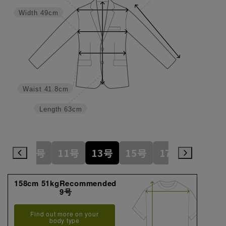
Width
49cm
Waist
41.8cm
Length
63cm
7号
9号
11号
13号
15号
17号
19号
158cm 51kgRecommended
9号
Find out more on your
body type