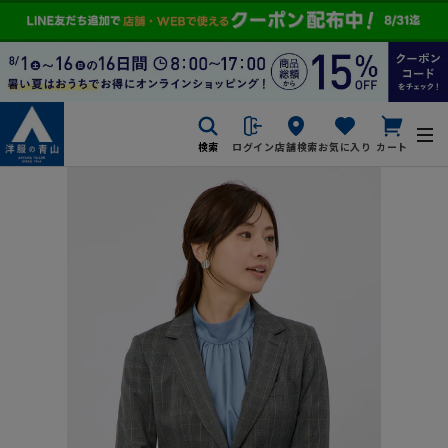
検索
ログイン
店舗検索
お気に入り
カート