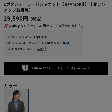
1ボタンテーラードジャケット【Raymond】【セット
アップ着用可】
29,590円
なら
月々4,931円
から。分割手数料無料
WEB会員なら
147
pt獲得
送料 全国一律
550
円（店舗受取なら
無料
）
お届け日を調べる
詳細
158cm / 51kg
9号
Find your size
カラー