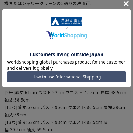
機またはシャワークリーンの2通りの洗濯可。
■ウォッシャブルキュプラ裏地
袖裏に使用/吸放湿性が高く、しっとりとした肌触りで袖通し
がよく静電気が起きにくい。
■ストレッチ
動きやすく、窮屈感の無いストレッチ生地を使用。
【サイズスペック】
[5号]着丈:59cm バスト:86cm ウエスト:71.5cm 肩幅:37.5cm
袖丈:57.5cm
[7号]着丈:60cm バスト:89cm ウエスト:74.5cm 肩幅:38cm 袖
丈:58cm
[9号]着丈:61cm バスト:92cm ウエスト:77.5cm 肩幅:38.5cm
袖丈:58.5cm
[11号]着丈:62cm バスト:95cm ウエスト:80.5cm 肩幅:39cm
袖丈:59cm
[13号]着丈:63cm バスト:98cm ウエスト:83.5cm 肩
幅:39.5cm 袖丈:59.5cm