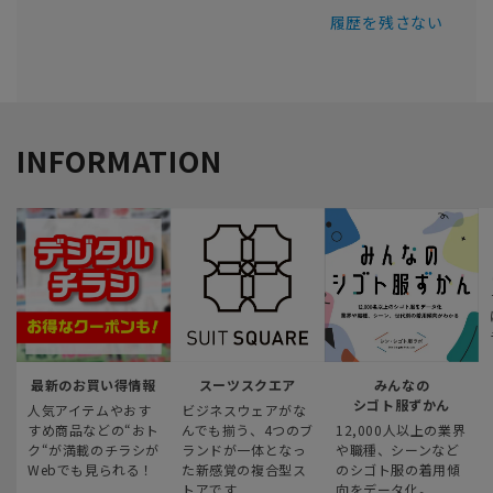
履歴を残さない
INFORMATION
最新のお買い得情報
スーツスクエア
みんなの
シゴト服ずかん
人気アイテムやおす
ビジネスウェアがな
すめ商品などの“おト
んでも揃う、4つのブ
12,000人以上の業界
ク“が満載のチラシが
ランドが一体となっ
や職種、シーンなど
Webでも見られる！
た新感覚の複合型ス
のシゴト服の着用傾
トアです
向をデータ化。