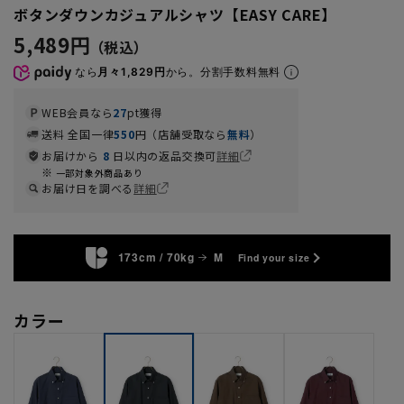
ボタンダウンカジュアルシャツ【EASY CARE】
5,489円
なら
月々1,829円
から。分割手数料無料
WEB会員なら
27
pt獲得
送料 全国一律
550
円（店舗受取なら
無料
）
お届けから
8
日以内の返品交換可
詳細
一部対象外商品あり
お届け日を調べる
詳細
173cm / 70kg
M
Find your size
カラー