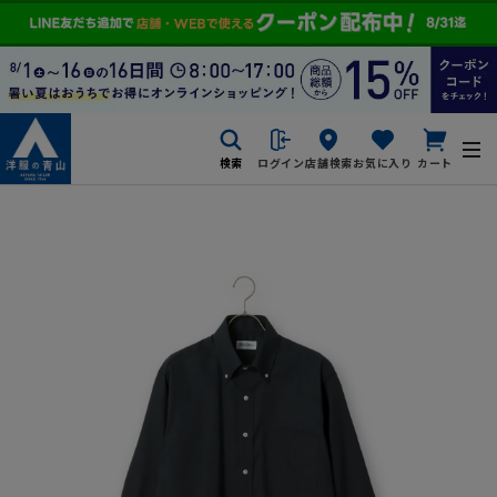
検索
ログイン
店舗検索
お気に入り
カート