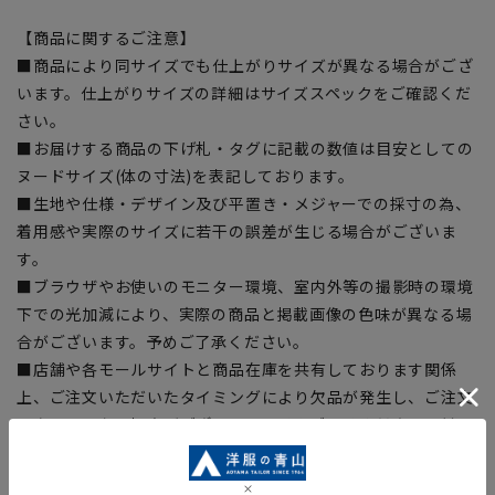
【商品に関するご注意】
■商品により同サイズでも仕上がりサイズが異なる場合がござ
います。仕上がりサイズの詳細はサイズスペックをご確認くだ
さい。
■お届けする商品の下げ札・タグに記載の数値は目安としての
ヌードサイズ(体の寸法)を表記しております。
■生地や仕様・デザイン及び平置き・メジャーでの採寸の為、
着用感や実際のサイズに若干の誤差が生じる場合がございま
す。
■ブラウザやお使いのモニター環境、室内外等の撮影時の環境
下での光加減により、実際の商品と掲載画像の色味が異なる場
合がございます。予めご了承ください。
■店舗や各モールサイトと商品在庫を共有しております関係
上、ご注文いただいたタイミングにより欠品が発生し、ご注文
を完了できない場合がございます。予めご了承ください。(お
急ぎ発送のご注文につきましても、ご注文のタイミングによっ
てはお急ぎ発送サービスを選択できない場合がございます。)