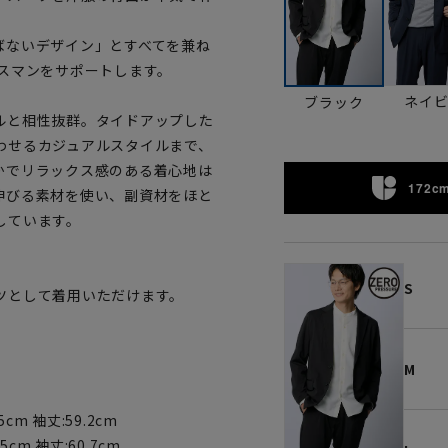
ばないデザイン」とすべてを兼ね
スマンをサポートします。
ネイ
ブラック
ルと相性抜群。タイドアップした
わせるカジュアルスタイルまで、
かでリラックス感のある着心地は
172cm
伸びる素材を使い、副資材をほと
しています。
S
ツとして着用いただけます。
。
M
5cm 袖丈:59.2cm
5cm 袖丈:60.7cm