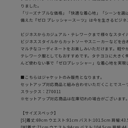
りました。
「リーズナブルな価格」「快適な着心地」「シーンを選
備えた『ゼロ プレッシャースーツ』は今を生きるビジネ
ビジネスからカジュアル・テレワークまで様々なスタイ
ビジネススタイルからカットソーやスニーカーなどを合
マルチなコーディネートをお楽しみいただけます。軽や
テレワーク服としてもおすすめです。タテヨコに大きく
んど使わない事で「ゼロプレッシャー」な着心地を実現
■こちらはジャケットのみ販売となります。
セットアップ対応商品と組み合わせいただくことでスー
スラックス：Z70011
※セットアップ対応商品は在庫切れの場合がございます
【サイズスペック】
[S]着丈:69cm ウエスト:91cm バスト:101.5cm 肩幅:43.
[M]着丈:71cm ウエスト:94cm バスト:104.5cm 肩幅:44.