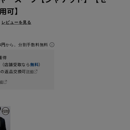
用可】
レビューを見る
8円
から。分割手数料無料
獲得
円（店舗受取なら
無料
）
の返品交換可
詳細
細