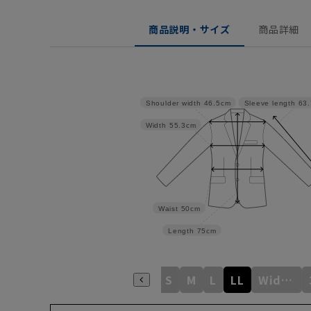
商品説明・サイズ
商品詳細
Shoulder width
46.5cm
Sleeve length
63
Width
55.3cm
Waist
50cm
Length
75cm
S
M
L
LL
WideM