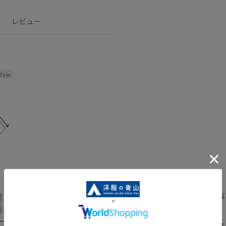
レビュー
.7cm
タテヨコに大きく伸びる
3L
WideL
Z70010-91
ゼロプレッシ