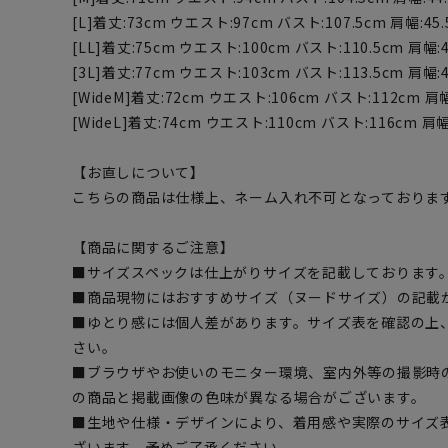
[L]着丈:73cm ウエスト:97cm バスト:107.5cm 肩幅:45.
[LL]着丈:75cm ウエスト:100cm バスト:110.5cm 肩幅:4
[3L]着丈:77cm ウエスト:103cm バスト:113.5cm 肩幅:4
[WideM]着丈:72cm ウエスト:106cm バスト:112cm 肩幅:
[WideL]着丈:74cm ウエスト:110cm バスト:116cm 肩幅:
【お直しについて】
こちらの商品は仕様上、ネーム入れ不可となっておりま
【商品に関するご注意】
■サイズスペックは仕上がりサイズを記載しております
■商品現物にはおすすめサイズ（ヌードサイズ）の記載
■ゆとり感には個人差があります。サイズ表を確認の上
さい。
■ブラウザやお使いのモニター環境、室内外等の撮影時
の商品と掲載画像の色味が異なる場合がございます。
■生地や仕様・デザインにより、着用感や実際のサイズ
ざいます。予めご了承ください。