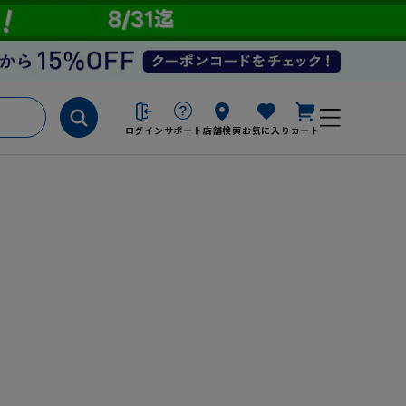
ログイン
サポート
店舗検索
お気に入り
カート