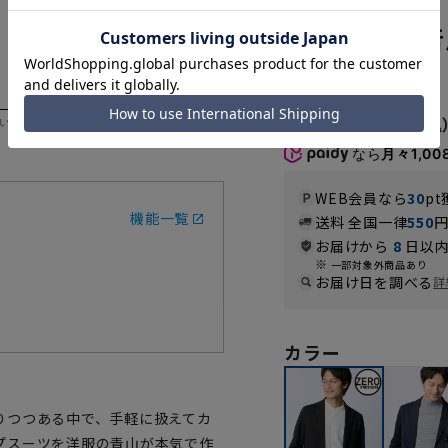
ットアップ着
1.0
（1）
6,050円
いただく際の目安となります。
なら
月々1,00
WEB会員なら
30
pt
機能一覧
送料 全国一律
550
お届けから
8
日以内
一部対象外商品あり
お届け日を調べる
詳
カラー
りつつある中で、手軽に扱えてカ
プスーツを洋服の青山が本気で作