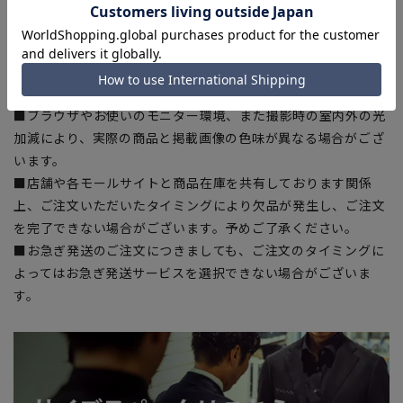
■生地や仕様・デザインにより、着用感や実際のサイズ表に若
干の誤差が生じる場合がございます。予めご了承ください。
■サイズスペックは仕上がりサイズを記載しております。一
部、商品現物におすすめサイズ(ヌードサイズ)を記載している
商品もございます。
■ブラウザやお使いのモニター環境、また撮影時の室内外の光
加減により、実際の商品と掲載画像の色味が異なる場合がござ
います。
■店舗や各モールサイトと商品在庫を共有しております関係
上、ご注文いただいたタイミングにより欠品が発生し、ご注文
を完了できない場合がございます。予めご了承ください。
■お急ぎ発送のご注文につきましても、ご注文のタイミングに
よってはお急ぎ発送サービスを選択できない場合がございま
す。