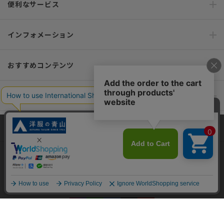
便利なサービス
インフォメーション
おすすめコンテンツ
ポリシー・企業情報
オーダースーツなら SHITATE
当サイトでは、快適な閲覧体験とコンテンツ改善のためにCookieを使用
しています。閲覧を続けることで、Cookieの使用に同意したものとみな
します。詳細については
プライバシーポリシー
をご確認ください。
OFFICIAL SNS
同意して閉じる