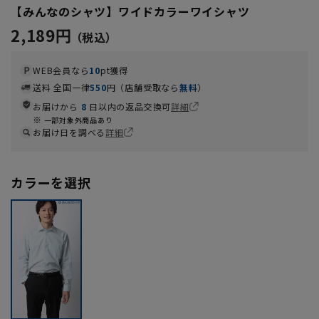
【みんなのシャツ】ワイドカラーワイシャツ
2,189円
WEB会員なら
10
pt獲得
送料 全国一律
550
円（店舗受取なら
無料
）
お届けから
8
日以内の返品交換可
詳細
一部対象外商品あり
お届け日を調べる
詳細
カラーを選択