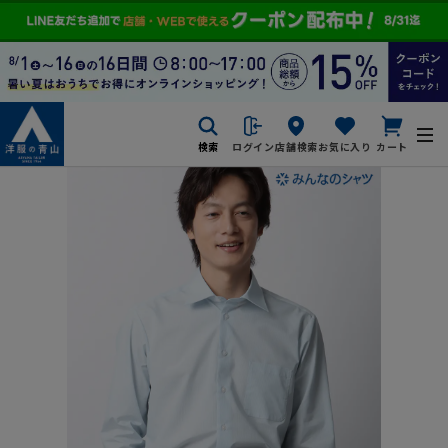
検索
ログイン
店舗検索
お気に入り
カート