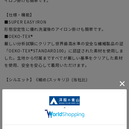
イロン掛けも簡単です。
【仕様・機能】
■SUPER EASY IRON
形態安定性に優れ洗濯後のアイロン掛けも簡単です。
■OEKO-TEX®
厳しい分析試験にクリアし世界最高水準の安全な繊維製品の証
「OEKO-TEX®STANDARD100」に認証された素材を使用しま
した。生地から付属まですべてが厳しい基準をクリアした素材
を使用、安全を安心して着用いただけます。
【シルエット】《細め(スッキリ)》(当社比)
【商品に関するご注意】
■商品画像はサンプルのため、色味やサイズ等の仕様に変更が
ある場合がございますので、予めご了承ください。
■ゆとり感には個人差があります。サイズ表を確認の上、ご購
入の目安としてご利用ください。