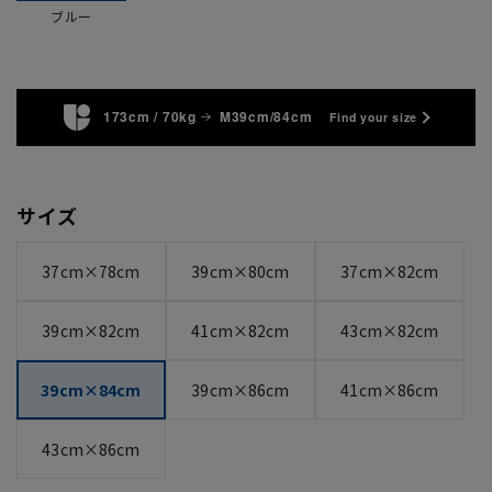
ブルー
173cm / 70kg
M39cm/84cm
Find your size
サイズ
37cm×78cm
39cm×80cm
37cm×82cm
39cm×82cm
41cm×82cm
43cm×82cm
39cm×84cm
39cm×86cm
41cm×86cm
43cm×86cm