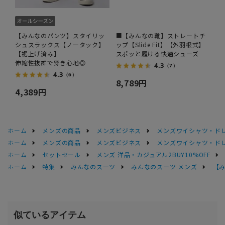
【みんなのパンツ】スタイリッ
■【みんなの靴】ストレートチ
シュスラックス【ノータック】
ップ【Slide Fit】【外羽根式】
【裾上げ済み】
スポッと履ける快適シューズ
伸縮性抜群で穿き心地◎
4.3
（7）
4.3
（6）
8,789円
4,389円
ホーム
メンズの商品
メンズビジネス
メンズワイシャツ・ド
ホーム
メンズの商品
メンズビジネス
メンズワイシャツ・ド
ホーム
セットセール
メンズ 洋品・カジュアル2BUY10%OFF
ホーム
特集
みんなのスーツ
みんなのスーツ メンズ
【