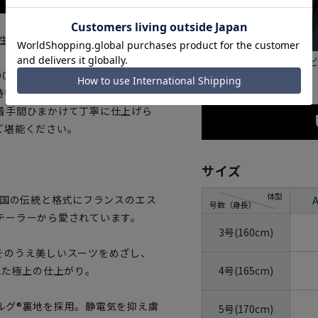
ト生地を採用したトップクラスのプ
ブラック
ネイ
RMEUIL社の独特な色糸の組合
徴的です。100万着の販売実績を
着手間ひまかけて丁寧に仕上げら
ご堪能ください。
サイズ
体型
英国の伝統と格式にフランスのエス
号数（身長）
テーラーから愛されています。
3号(160cm)
そのうえ美しいスーツをめざし、
4号(165cm)
れた極上の仕上がり。
ルグ®裏地を採用。静電気を抑え虜
5号(170cm)