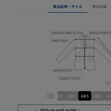
商品説明・サイズ
商品詳細
Shoulder width
47.5cm
Sleeve length
5
Width
56cm
Waist
50.5cm
Length
72.5cm
A4
A5
A6
A7
A8
AB3
AB4
AB5
AB6
A