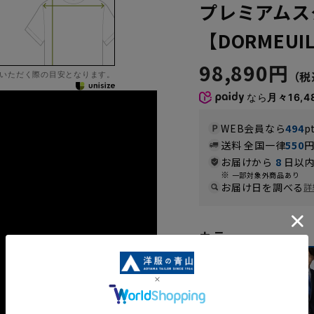
プレミアムス
【DORMEUIL
98,890円
いただく際の目安となります。
なら
月々16,4
WEB会員なら
494
p
送料 全国一律
550
お届けから
8
日以内
一部対象外商品あり
お届け日を調べる
詳
カラー