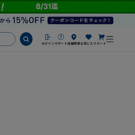
ログイン
サポート
店舗検索
お気に入り
カート