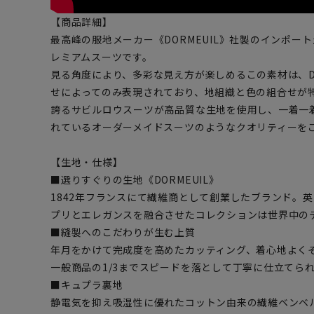
【商品詳細】
最高峰の服地メーカー《DORMEUIL》社製のインポー
レミアムスーツです。
見る角度により、多彩な見え方が楽しめるこの素材は、DO
せによってのみ表現されており、地組織と色の組合せが特
誇るサビルロウスーツが高品質な生地を使用し、一着一
れているオーダーメイドスーツのようなクオリティーを
【生地・仕様】
■選りすぐりの生地《DORMEUIL》
1842年フランスにて繊維商として創業したブランド。
プリとエレガンスを融合させたコレクションは世界中の
■縫製へのこだわりが生む上質
年月をかけて完成度を高めたカッティング、着心地よく
一般商品の1/3までスピードを落として丁寧に仕立てら
■キュプラ裏地
静電気を抑え吸湿性に優れたコットン由来の繊維ベンベ