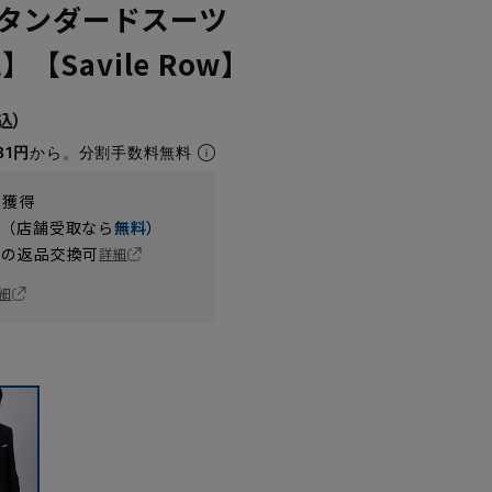
タンダードスーツ
】【Savile Row】
81円
から。分割手数料無料
t獲得
円（店舗受取なら
無料
）
の返品交換可
詳細
細