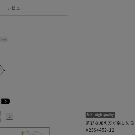
レビュー
9cm
B7
AB8
BE3
BE4
BE5
BE6
BE7
BE8
多彩な見え方が楽しめる
A25S4452-12