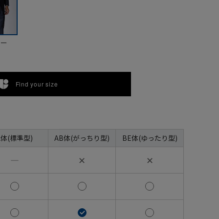
ビー
Find your size
A体(標準型)
AB体(がっちり型)
BE体(ゆったり型)
―
✕
✕