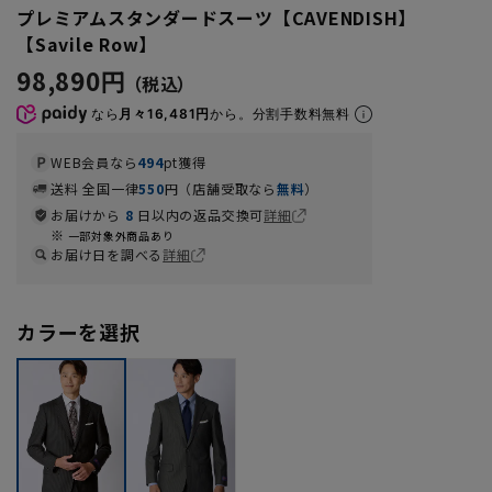
プレミアムスタンダードスーツ【CAVENDISH】
【Savile Row】
98,890円
なら
月々16,481円
から。分割手数料無料
WEB会員なら
494
pt獲得
送料 全国一律
550
円（店舗受取なら
無料
）
お届けから
8
日以内の返品交換可
詳細
一部対象外商品あり
お届け日を調べる
詳細
カラーを選択