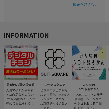
履歴を残さない
INFORMATION
最新のお買い得情報
スーツスクエア
みんなの
シゴト服ずかん
人気アイテムやおす
ビジネスウェアがな
すめ商品などの“おト
んでも揃う、4つのブ
12,000人以上の業界
ク“が満載のチラシが
ランドが一体となっ
や職種、シーンなど
Webでも見られる！
た新感覚の複合型ス
のシゴト服の着用傾
トアです
向をデータ化。