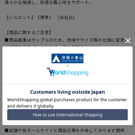
滑らかな袖通し、快適な着心地をサポート。
【シルエット】《標準》 (当社比)
【商品に関するご注意】
■商品画像はサンプルのため、色味やサイズ等の仕様に変更が
ある場合がございますので、予めご了承ください。
■ゆとり感には個人差があります。サイズ表を確認の上、ご購
入の目安としてご利用ください。
■生地や仕様・デザインにより、着用感や実際のサイズ表に若
干の誤差が生じる場合がございます。予めご了承ください。
■サイズスペックは仕上がりサイズを記載しております。一
部、商品現物におすすめサイズ(ヌードサイズ)を記載している
商品もございます。
■ブラウザやお使いのモニター環境、また撮影時の室内外の光
加減により、実際の商品と掲載画像の色味が異なる場合がござ
います。
■店舗や各モールサイトと商品在庫を共有しております関係