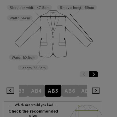
Shoulder width
47.5cm
Sleeve length
59cm
Width
56cm
Waist
50.5cm
Length
72.5cm
A8
AB3
AB4
AB5
AB6
AB7
AB8
Check the recommended
size