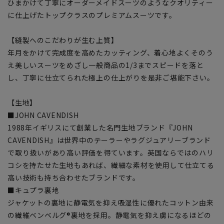
ひまかけて丁寧にオーダーメイドスーツのようなクオリティー
に仕上げたトップクラスのプレミアムスーツです。
【縫製へのこだわりが生む上質】
年月をかけて完成度を高めたカッティング、着心地よくそのう
え美しいスーツをめざし一般商品の1/3までスピードを落と
し、丁寧に仕立てられた極上の仕上がりを是非ご堪能下さい。
【生地】
■JOHN CAVENDISH
1988年イギリスにて創業した名門生地ブランド『JOHN
CAVENDISH』は世界中のテーラーやラグジュアリーブランド
で取り扱いがあり高い評価を得ています。英国ならではのハリ
コシを持たせた生地もあれば、繊細な素材を使用して仕立てる
高い技術も持ち合わせたブランドです。
■キュプラ裏地
ジャケットの裏地に静電気を抑え吸湿性に優れたコットン由来
の繊維ベンベルグ®裏地を採用。静電気を抑え虜になるほどの