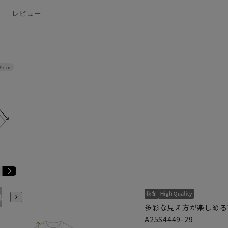
レビュー
9cm
B7
AB8
BE3
BE4
BE5
BE6
BE7
BE8
多彩な見え方が楽しめる
A25S4449-29