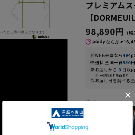
プレミアムス
【DORMEUIL
98,890円
いただく際の目安となります。
なら
月々16,4
WEB会員なら
494
p
送料 全国一律
550
お届けから
8
日以内
一部対象外商品あり
お届け日を調べる
詳
カラー