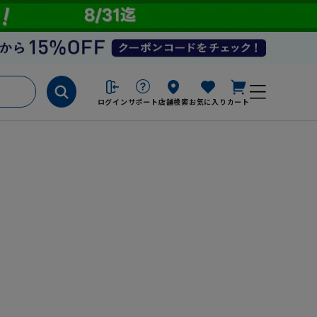
ログイン
サポート
店舗検索
お気に入り
カート