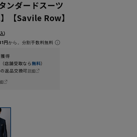
タンダードスーツ
】【Savile Row】
81円
から。分割手数料無料
t獲得
円（店舗受取なら
無料
）
の返品交換可
詳細
細