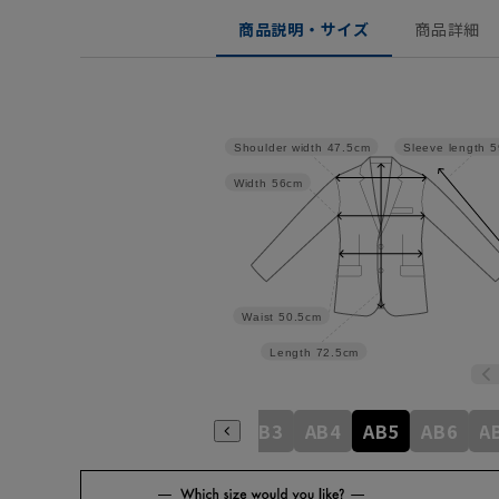
商品説明・サイズ
商品詳細
Shoulder width
47.5cm
Sleeve length
5
Width
56cm
Waist
50.5cm
Length
72.5cm
A4
A5
A6
A7
A8
AB3
AB4
AB5
AB6
A