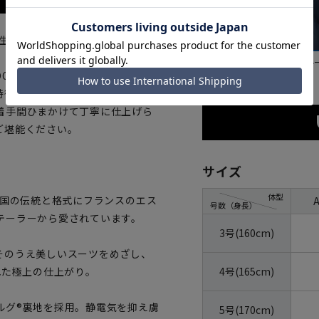
ト生地を採用したトップクラスのプ
ブラウン
ブル
RMEUIL社の独特な色糸の組合
徴的です。100万着の販売実績を
着手間ひまかけて丁寧に仕上げら
ご堪能ください。
サイズ
体型
英国の伝統と格式にフランスのエス
号数（身長）
テーラーから愛されています。
3号(160cm)
そのうえ美しいスーツをめざし、
4号(165cm)
れた極上の仕上がり。
ルグ®裏地を採用。静電気を抑え虜
5号(170cm)