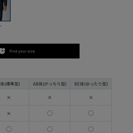
ー
Find your size
A体(標準型)
AB体(がっちり型)
BE体(ゆったり型)
✕
✕
✕
✕