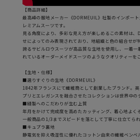
【商品詳細】
最高峰の服地メーカー《DORMEUIL》社製のインポー
レミアムスーツです。
見る角度により、多彩な見え方が楽しめるこの素材は、DO
せによってのみ表現されており、地組織と色の組合せが特
誇るサビルロウスーツが高品質な生地を使用し、一着一
れているオーダーメイドスーツのようなクオリティーを
【生地・仕様】
■選りすぐりの生地《DORMEUIL》
1842年フランスにて繊維商として創業したブランド。
プリとエレガンスを融合させたコレクションは世界中の
■縫製へのこだわりが生む上質
年月をかけて完成度を高めたカッティング、着心地よく
一般商品の1/3までスピードを落として丁寧に仕立てら
■キュプラ裏地
静電気を抑え吸湿性に優れたコットン由来の繊維ベンベ