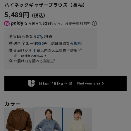
ハイネックギャザーブラウス【長袖】
5,489円
なら
月々1,829円
から。分割手数料無料
WEB会員なら
27
pt獲得
送料 全国一律
550
円（店舗受取なら
無料
）
お届けから
8
日以内の返品交換可
詳細
一部対象外商品あり
お届け日を調べる
詳細
158cm / 51kg
M
Find your size
カラー