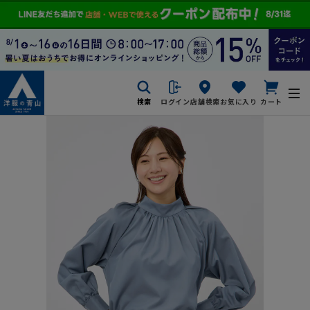
検索
ログイン
店舗検索
お気に入り
カート