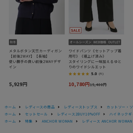
メタルボタン天竺カーディガン
ワイドパンツ《セットアップ着
【前後2WAY】【長袖】
用可》《裾上げ済み》
使い勝手の良い前後2WAYデザ
スタイリングに一味加えるゆと
イン
りのワイドシルエット
5.0
（1）
5,929円
10,780円
15,400円
ホーム
レディースの商品
レディーストップス
カットソー・
ホーム
セットセール
レディース2BUY10%OFF
ハイネックギ
ホーム
特集
ANCHOR WOMAN
レディース ANCHOR WOM