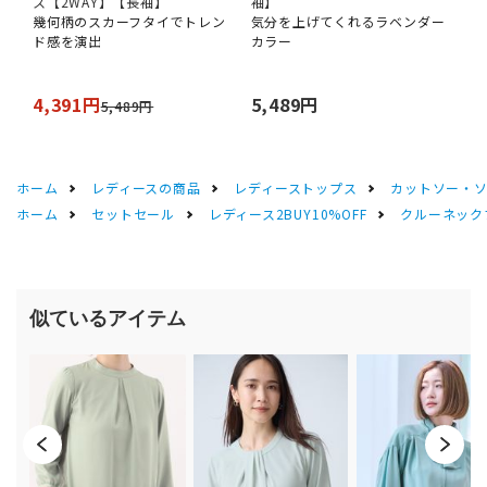
ス【2WAY】【長袖】
袖】
幾何柄のスカーフタイでトレン
気分を上げてくれるラベンダー
ド感を演出
カラー
4,391円
5,489円
5,489円
ホーム
レディースの商品
レディーストップス
カットソー・
ホーム
セットセール
レディース2BUY10%OFF
クルーネック