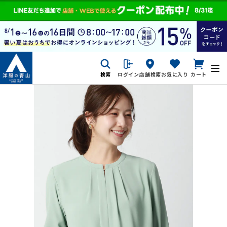
検索
ログイン
店舗検索
お気に入り
カート