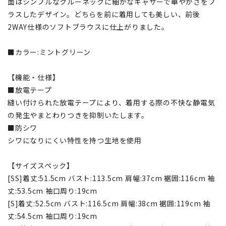
面はシンプルなクルーネックに細かなギャザーで華やかさをプ
ラスしたデザイン。どちらを前に着用しても美しい、前後
2WAY仕様のソフトブラウスに仕上がりました。
■カラー:ミントグリーン
【機能・仕様】
■放電テープ
縫い付けられた放電テープにより、着用する際の不快な静電気
の発生やまとわりつきを抑制いたします。
■防シワ
シワになりにくい特性を持つ生地を使用
【サイズスペック】
[SS]着丈:51.5cm バスト:113.5cm 肩幅:37cm 裾囲:116cm 袖
丈:53.5cm 袖口周り:19cm
[S]着丈:52.5cm バスト:116.5cm 肩幅:38cm 裾囲:119cm 袖
丈:54.5cm 袖口周り:19cm