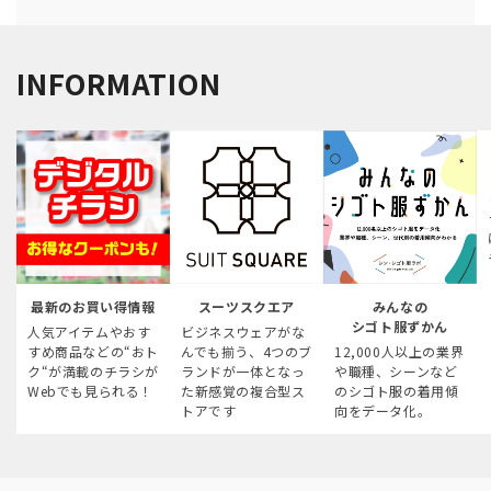
INFORMATION
最新のお買い得情報
スーツスクエア
みんなの
シゴト服ずかん
人気アイテムやおす
ビジネスウェアがな
すめ商品などの“おト
んでも揃う、4つのブ
12,000人以上の業界
ク“が満載のチラシが
ランドが一体となっ
や職種、シーンなど
Webでも見られる！
た新感覚の複合型ス
のシゴト服の着用傾
トアです
向をデータ化。