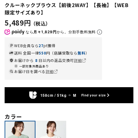
クルーネックブラウス【前後2WAY】【長袖】【WEB
限定サイズあり】
5,489円
なら
月々1,829円
から。分割手数料無料
WEB会員なら
27
pt獲得
送料 全国一律
550
円（店舗受取なら
無料
）
お届けから
8
日以内の返品交換可
詳細
一部対象外商品あり
お届け日を調べる
詳細
158cm / 51kg
M
Find your size
カラー