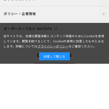
ポリシー・企業情報
オーダースーツなら SHITATE
当サイトでは、快適な閲覧体験とコンテンツ改善のためにCookieを使用
しています。閲覧を続けることで、Cookieの使用に同意したものとみな
します。詳細については
プライバシーポリシー
をご確認ください。
OFFICIAL SNS
同意して閉じる
Copyright © AOYAMA TRADING Co.,Ltd. All Rights Reserved