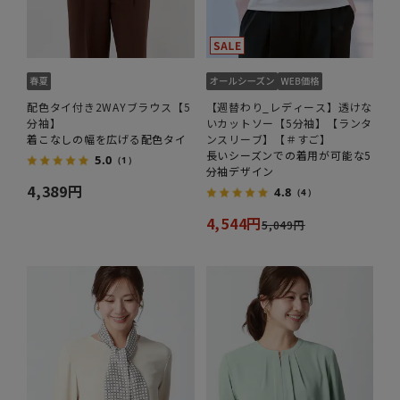
配色タイ付き2WAYブラウス【5
【週替わり_レディース】透けな
分袖】
いカットソー【5分袖】【ランタ
着こなしの幅を広げる配色タイ
ンスリーブ】【＃すご】
長いシーズンでの着用が可能な5
5.0
（1）
分袖デザイン
4,389円
4.8
（4）
4,544円
5,049円