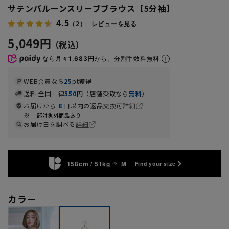
サテンバルーンスリーブブラウス【5分袖】
4.5
（2）
レビューを見る
5,049円
なら
月々1,683円
から。分割手数料無料
WEB会員なら
25
pt獲得
送料 全国一律
550
円（店舗受取なら
無料
）
お届けから
8
日以内の返品交換可
詳細
一部対象外商品あり
お届け日を調べる
詳細
158cm / 51kg
M
Find your size
カラー