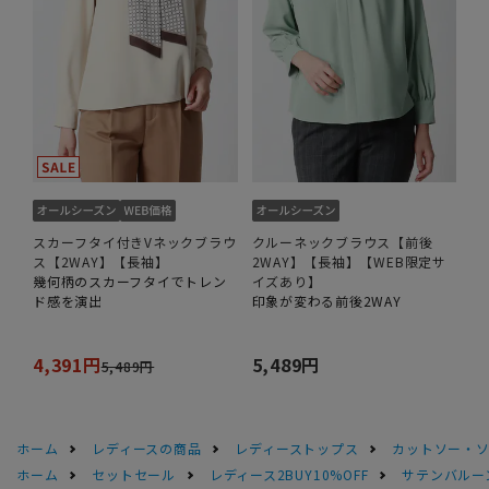
スカーフタイ付きVネックブラウ
クルーネックブラウス【前後
ス【2WAY】【長袖】
2WAY】【長袖】【WEB限定サ
幾何柄のスカーフタイでトレン
イズあり】
ド感を演出
印象が変わる前後2WAY
4,391円
5,489円
5,489円
ホーム
レディースの商品
レディーストップス
カットソー・
ホーム
セットセール
レディース2BUY10%OFF
サテンバルー