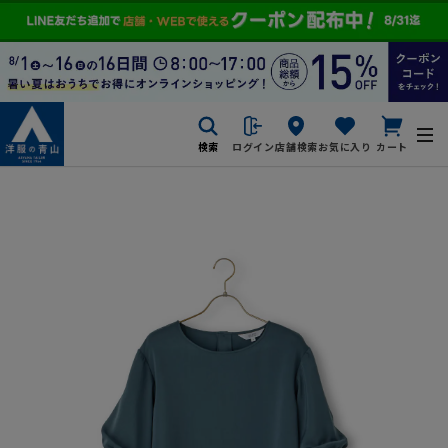
検索
ログイン
店舗検索
お気に入り
カート