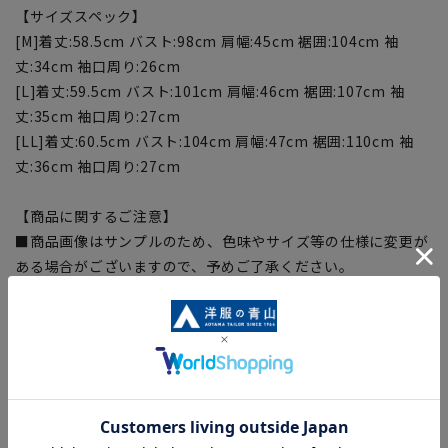
【サイズスペック】
[M]着丈:58.5cm バスト:98cm 肩幅:45cm 裾囲:104cm 袖
丈:34cm 袖口周り:26cm
[L]着丈:59.5cm バスト:101cm 肩幅:46cm 裾囲:107cm 袖
丈:35cm 袖口周り:27cm
[LL]着丈:60.5cm バスト:104cm 肩幅:47cm 裾囲:110cm 袖
丈:36cm 袖口周り:27cm
【商品に関するご注意】
■商品画像はサンプルのため、色味やサイズ等の仕様に変更が
ある場合がございますので、予めご了承ください。
■サイズスペックは仕上がりサイズを記載しております。
■ブラウザやお使いのモニター環境、また撮影時の室内外の光
加減により、実際の商品と掲載画像の色味が異なる場合がござ
います。
■生地や仕様・デザインにより、着用感や実際のサイズ表に若
干の誤差が生じる場合がございます。予めご了承ください。
■店舗や各モールサイトと商品在庫を共有しております関係