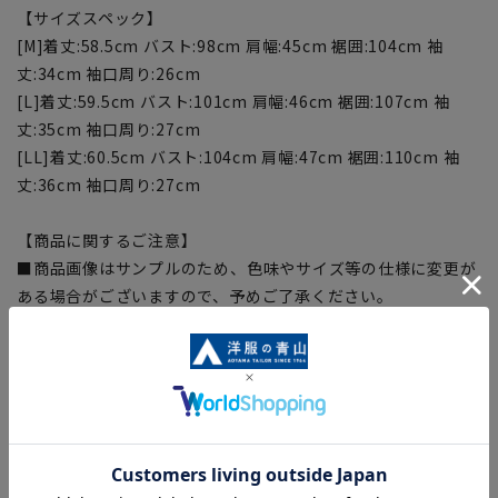
【サイズスペック】
[M]着丈:58.5cm バスト:98cm 肩幅:45cm 裾囲:104cm 袖
丈:34cm 袖口周り:26cm
[L]着丈:59.5cm バスト:101cm 肩幅:46cm 裾囲:107cm 袖
丈:35cm 袖口周り:27cm
[LL]着丈:60.5cm バスト:104cm 肩幅:47cm 裾囲:110cm 袖
丈:36cm 袖口周り:27cm
【商品に関するご注意】
■商品画像はサンプルのため、色味やサイズ等の仕様に変更が
ある場合がございますので、予めご了承ください。
■サイズスペックは仕上がりサイズを記載しております。
■ブラウザやお使いのモニター環境、また撮影時の室内外の光
加減により、実際の商品と掲載画像の色味が異なる場合がござ
います。
■生地や仕様・デザインにより、着用感や実際のサイズ表に若
干の誤差が生じる場合がございます。予めご了承ください。
■店舗や各モールサイトと商品在庫を共有しております関係