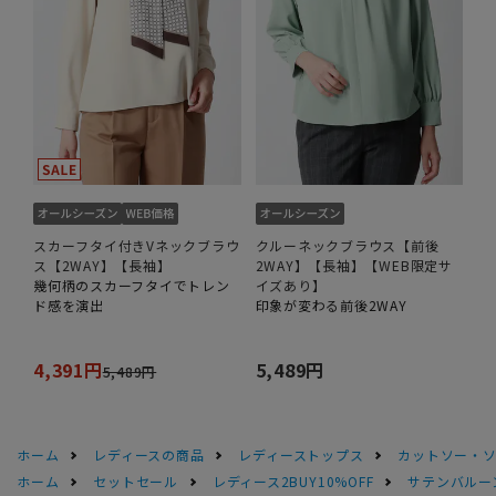
スカーフタイ付きVネックブラウ
クルーネックブラウス【前後
ス【2WAY】【長袖】
2WAY】【長袖】【WEB限定サ
幾何柄のスカーフタイでトレン
イズあり】
ド感を演出
印象が変わる前後2WAY
4,391円
5,489円
5,489円
ホーム
レディースの商品
レディーストップス
カットソー・
ホーム
セットセール
レディース2BUY10%OFF
サテンバルー