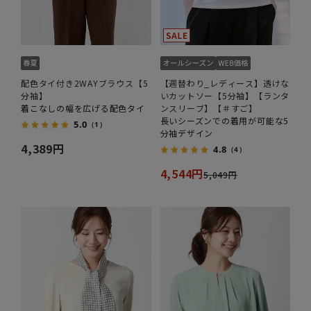
配色タイ付き2WAYブラウス【5
【週替わり_レディース】透けな
分袖】
いカットソー【5分袖】【ランタ
着こなしの幅を広げる配色タイ
ンスリーブ】【＃すご】
長いシーズンでの着用が可能な5
5.0
（1）
分袖デザイン
4,389円
4.8
（4）
4,544円
5,049円