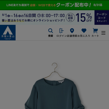
検索
ログイン
店舗検索
お気に入り
カート