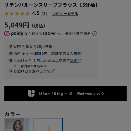
サテンバルーンスリーブブラウス【5分袖】
4.5
（2）
レビューを見る
5,049円
なら
月々1,683円
から。分割手数料無料
WEB会員なら
25
pt獲得
送料 全国一律
550
円（店舗受取なら
無料
）
お届けから
8
日以内の返品交換可
詳細
一部対象外商品あり
お届け日を調べる
詳細
158cm / 51kg
M
Find your size
カラー