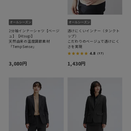
2分袖インナーシャツ【ベージ
透けにくいインナー（タンクト
ュ】【Atsugi】
ップ）
天然由来の温度調節素材
こだわりのベージュで透けにく
「TempSense」
さを実現
4.8
（17）
3,080円
1,430円