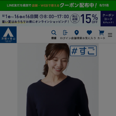
検索
ログイン
店舗検索
お気に入り
カート