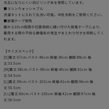
毛玉になりにくい抗ピリング糸を使用しています。
■マシンウォッシャブル
洗濯ネットに入れて丸洗い可能。中性洗剤をご使用ください。
■放電テープ使用
裾から10cm程度の位置両側に縫い付けた放電テープにより、
着用する際の不快な静電気の発生やまとわり付きを抑制してく
れます。
【サイズスペック】
[S]着丈:57cm バスト:96cm 肩幅:39cm 裾囲:88cm 袖
丈:53.5cm
[M]着丈:58cm バスト:99cm 肩幅:40cm 裾囲:91cm 袖
丈:54.5cm
[L]着丈:59cm バスト:102cm 肩幅:41cm 裾囲:94cm 袖
丈:55.5cm
[LL]着丈:60cm バスト:105cm 肩幅:42cm 裾囲:97cm 袖
丈:56.5cm