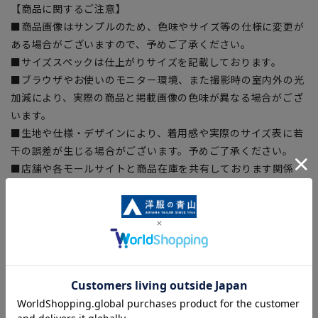
【商品に関するご注意】
■商品画像はサンプルのため、色味やサイズ等の仕様に変更が
ある場合がございますので、予めご了承ください。
■サイズスペックは仕上がりサイズを記載しております。
■ブラウザやお使いのモニター環境、また撮影時の室内外の光
加減により、実際の商品と掲載画像の色味が異なる場合がござ
います。
■生地や仕様・デザインにより、着用感や実際のサイズ表に若
干の誤差が生じる場合がございます。予めご了承ください。
■店舗や各モールサイトと商品在庫を共有しております関係
上、ご注文いただいたタイミングにより欠品が発生し、ご注文
を完了できない場合がございます。予めご了承ください。
■お急ぎ発送のご注文につきましても、ご注文のタイミングに
よってはお急ぎ発送サービスを選択できない場合がございま
す。