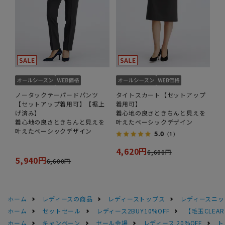
ノータックテーパードパンツ
タイトスカート【セットアップ
【セットアップ着用可】【裾上
着用可】
げ済み】
着心地の良さときちんと見えを
着心地の良さときちんと見えを
叶えたベーシックデザイン
叶えたベーシックデザイン
5.0
（1）
4,620円
6,600円
5,940円
6,600円
ホーム
レディースの商品
レディーストップス
レディースニッ
ホーム
セットセール
レディース2BUY10%OFF
【毛玉CLE
ホーム
キャンペーン
セール会場
レディース 20%OFF
ト