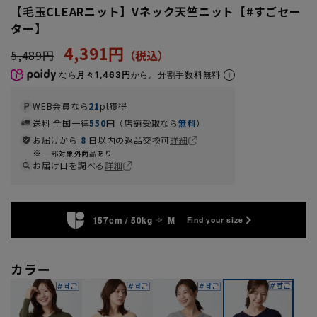
【毛玉CLEARニット】Vネック天竺ニット【#すごセー
ター】
4,391円
5,489円
なら
月々1,463円
から。分割手数料無料
WEB会員なら
21
pt獲得
送料 全国一律
550
円（店舗受取なら
無料
）
お届けから
8
日以内の返品交換可
詳細
一部対象外商品あり
お届け日を調べる
詳細
157cm / 50kg
M
Find your size
カラー