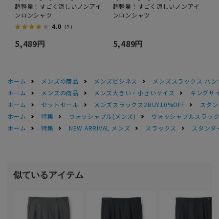
超軽量！すごく涼しいノンアイ
超軽量！すごく涼しいノンアイ
ンロンシャツ
ンロンシャツ
4.0
（1）
5,489円
5,489円
ホーム
メンズの商品
メンズビジネス
メンズスラックス パン
ホーム
メンズの商品
メンズ大きい・小さいサイズ
キングサイ
ホーム
セットセール
メンズスラックス2BUY10%OFF
スタン
ホーム
特集
ウォッシャブル(メンズ)
ウォッシャブルスラック
ホーム
特集
NEW ARRIVAL メンズ
スラックス
スタンダー