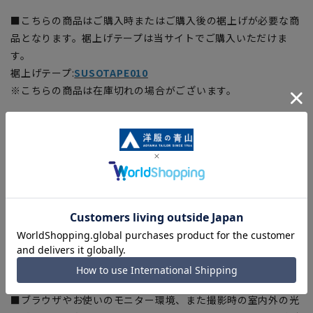
■こちらの商品はご購入時またはご購入後の裾上げが必要な商
品となります。裾上げテープは当サイトでご購入いただけま
す。
裾上げテープ:
SUSOTAPE010
※こちらの商品は在庫切れの場合がございます。
【商品に関するご注意】
■商品画像はサンプルのため、色味やサイズ等の仕様に変更が
ある場合がございますので、予めご了承ください。
■ゆとり感には個人差があります。サイズ表を確認の上、ご購
入の目安としてご利用ください。
■生地や仕様・デザインにより、着用感や実際のサイズ表に若
干の誤差が生じる場合がございます。予めご了承ください。
■サイズスペックは仕上がりサイズを記載しております。一
部、商品現物におすすめサイズ(ヌードサイズ)を記載している
商品もございます。
■ブラウザやお使いのモニター環境、また撮影時の室内外の光