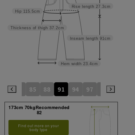
Rise length
27.3cm
Hip
115.5cm
Thickness of thigh
37.2cm
Inseam length
91cm
Hem width
23.4cm
79
82
85
88
91
94
97
100
105
173cm 70kgRecommended
82
Find out more on your
body type