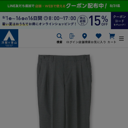
検索
ログイン
店舗検索
お気に入り
カート