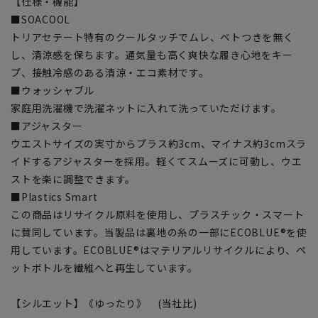
【仕様・機能】
■SOACOOL
トリアセテート特有のクールタッチでムレ、ベトつきを無く
し、清涼感を保ちます。通気量も高く爽快な履き心地をキー
プ、接触冷感のある清涼・エコ素材です。
■ウォッシャブル
家庭用洗濯機で洗濯ネットに入れて洗っていただけます。
■アジャスター
ウエストサイズの実寸からプラス約3cm、マイナス約3cmスラ
イドするアジャスターを採用。軽くてスムーズに可動し、ウエ
ストを楽に調整できます。
■Plastics Smart
この商品はリサイクル原料を使用し、プラスチック・スマート
に賛同しています。当製品は裏地の糸の一部にECOBLUE®を使
用しています。ECOBLUE®はマテリアルリサイクルにより、ペ
ットボトルを繊維へと再生しています。
【シルエット】《ゆったり》 (当社比)