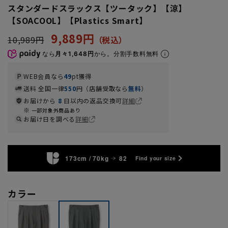
スタンダードスラックス【ツータック】【涼】
【SOACOOL】【Plastics Smart】
9,889円
10,989円
なら
月々1,648円
から。分割手数料無料
WEB会員なら
49
pt獲得
送料 全国一律
550
円（店舗受取なら
無料
）
お届けから
8
日以内の返品交換可
詳細
一部対象外商品あり
お届け日を調べる
詳細
173cm / 70kg
82
Find your size
カラー