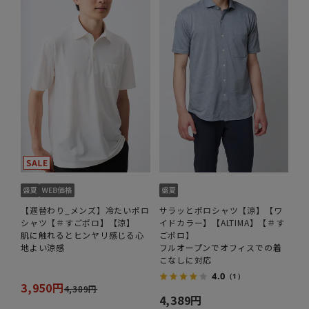
【週替わり_メンズ】冷たいポロ
サラッとポロシャツ【涼】【ワ
シャツ【＃すごポロ】【涼】
イドカラー】【ALTIMA】【＃す
肌に触れるとヒンヤリ感じる心
ごポロ】
地よい涼感
フルオープンでオフィスでの着
こなしに対応
4.0
（1）
3,950円
4,389円
4,389円