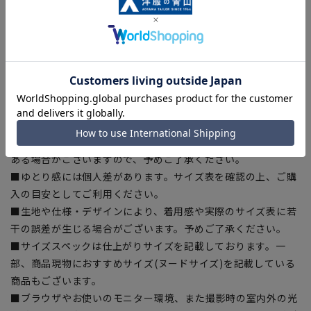
■こちらの商品はご購入時またはご購入後の裾上げが必要な商
品となります。裾上げテープは当サイトでご購入いただけま
す。
裾上げテープ:
SUSOTAPE010
※こちらの商品は在庫切れの場合がございます。
【商品に関するご注意】
■商品画像はサンプルのため、色味やサイズ等の仕様に変更が
ある場合がございますので、予めご了承ください。
■ゆとり感には個人差があります。サイズ表を確認の上、ご購
入の目安としてご利用ください。
■生地や仕様・デザインにより、着用感や実際のサイズ表に若
干の誤差が生じる場合がございます。予めご了承ください。
■サイズスペックは仕上がりサイズを記載しております。一
部、商品現物におすすめサイズ(ヌードサイズ)を記載している
商品もございます。
■ブラウザやお使いのモニター環境、また撮影時の室内外の光