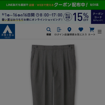
検索
ログイン
店舗検索
お気に入り
カート