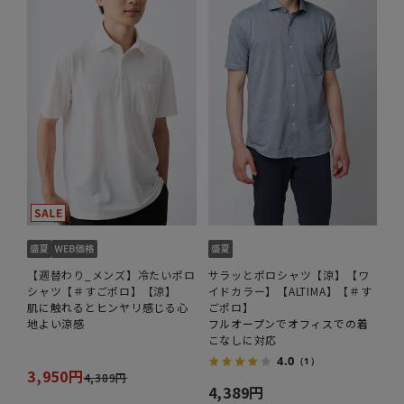
【週替わり_メンズ】冷たいポロ
サラッとポロシャツ【涼】【ワ
シャツ【＃すごポロ】【涼】
イドカラー】【ALTIMA】【＃す
肌に触れるとヒンヤリ感じる心
ごポロ】
地よい涼感
フルオープンでオフィスでの着
こなしに対応
4.0
（1）
3,950円
4,389円
4,389円