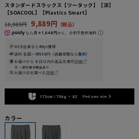
スタンダードスラックス【ツータック】【涼】
【SOACOOL】【Plastics Smart】
9,889円
10,989円
なら
月々1,648円
から。分割手数料無料
WEB会員なら
49
pt獲得
送料 全国一律
550
円（店舗受取なら
無料
）
お届けから
8
日以内の返品交換可
詳細
一部対象外商品あり
お届け日を調べる
詳細
173cm / 70kg
82
Find your size
カラー