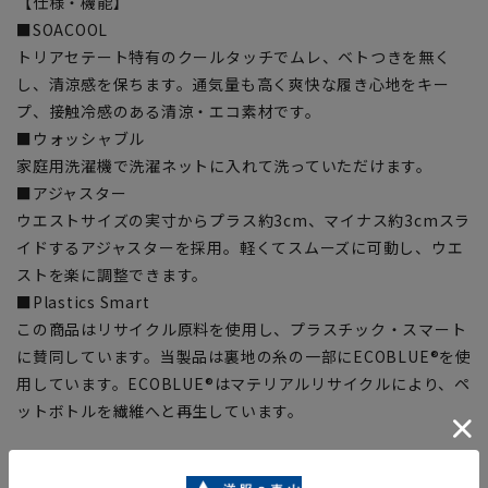
【仕様・機能】
■SOACOOL
トリアセテート特有のクールタッチでムレ、ベトつきを無く
し、清涼感を保ちます。通気量も高く爽快な履き心地をキー
プ、接触冷感のある清涼・エコ素材です。
■ウォッシャブル
家庭用洗濯機で洗濯ネットに入れて洗っていただけます。
■アジャスター
ウエストサイズの実寸からプラス約3cm、マイナス約3cmスラ
イドするアジャスターを採用。軽くてスムーズに可動し、ウエ
ストを楽に調整できます。
■Plastics Smart
この商品はリサイクル原料を使用し、プラスチック・スマート
に賛同しています。当製品は裏地の糸の一部にECOBLUE®を使
用しています。ECOBLUE®はマテリアルリサイクルにより、ペ
ットボトルを繊維へと再生しています。
【シルエット】《ゆったり》 (当社比)