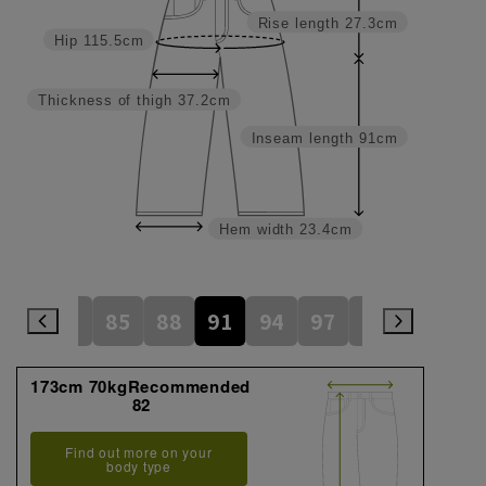
Rise length
27.3cm
Hip
115.5cm
Thickness of thigh
37.2cm
Inseam length
91cm
Hem width
23.4cm
79
82
85
88
91
94
97
100
105
173cm 70kgRecommended
82
Find out more on your
body type