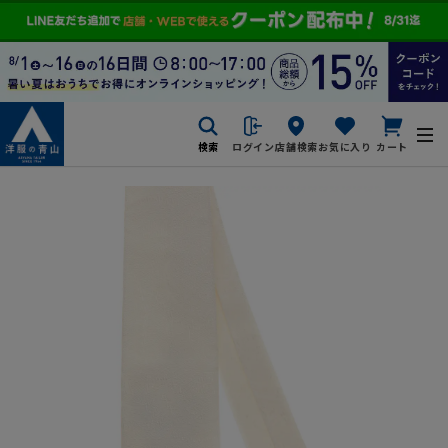
検索
ログイン
店舗検索
お気に入り
カート