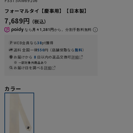
FSST5AW69106
フォーマルタイ【慶事用】【日本製】
7,689円
なら
月々1,281円
から。分割手数料無料
WEB会員なら
38
pt獲得
送料 全国一律
550
円（店舗受取なら
無料
）
お届けから
8
日以内の返品交換可
詳細
一部対象外商品あり
お届け日を調べる
詳細
カラー