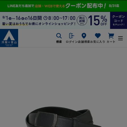
検索
ログイン
店舗検索
お気に入り
カート