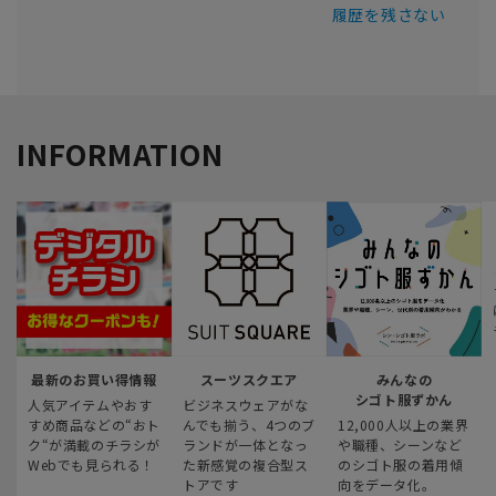
履歴を残さない
INFORMATION
最新のお買い得情報
スーツスクエア
みんなの
シゴト服ずかん
人気アイテムやおす
ビジネスウェアがな
すめ商品などの“おト
んでも揃う、4つのブ
12,000人以上の業界
ク“が満載のチラシが
ランドが一体となっ
や職種、シーンなど
Webでも見られる！
た新感覚の複合型ス
のシゴト服の着用傾
トアです
向をデータ化。