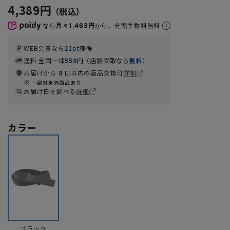
4,389円
なら
月々1,463円
から。分割手数料無料
WEB会員なら
21
pt獲得
送料 全国一律
550
円（店舗受取なら
無料
）
お届けから
8
日以内の返品交換可
詳細
一部対象外商品あり
お届け日を調べる
詳細
カラー
ブラック