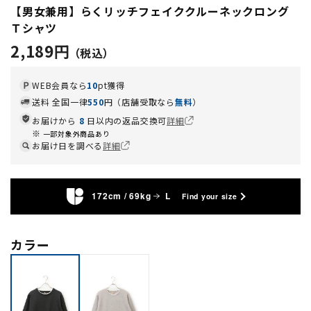
【男女兼用】らくリッチフェイククルーネックロング
Ｔシャツ
2,189円
WEB会員なら
10
pt獲得
送料 全国一律
550
円（店舗受取なら
無料
）
お届けから
8
日以内の返品交換可
詳細
一部対象外商品あり
お届け日を調べる
詳細
172cm / 69kg
L
Find your size
カラー