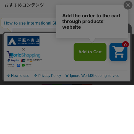
おすすめコンテンツ
ポリシー・企業情報
オーダースーツなら SHITATE
当サイトでは、快適な閲覧体験とコンテンツ改善のためにCookieを使用
しています。閲覧を続けることで、Cookieの使用に同意したものとみな
します。詳細については
プライバシーポリシー
をご確認ください。
OFFICIAL SNS
同意して閉じる