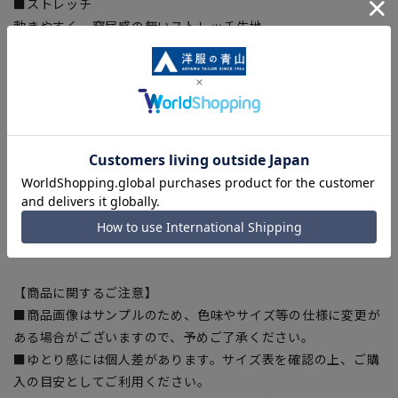
■ストレッチ
動きやすく、窮屈感の無いストレッチ生地。
【サイズスペック】
[S]バスト:108cm ウエスト:102cm 着丈:69cm 肩幅:45cm 袖
丈:58.5cm
[M]バスト:110cm ウエスト:104cm 着丈:71cm 肩幅:46cm 袖
丈:60cm
[L]バスト:112cm ウエスト:106cm 着丈:73cm 肩幅:47cm 袖
丈:61.5cm
[LL]バスト:114cm ウエスト:108cm 着丈:75cm 肩幅:48cm 袖
丈:63cm
【商品に関するご注意】
■商品画像はサンプルのため、色味やサイズ等の仕様に変更が
ある場合がございますので、予めご了承ください。
■ゆとり感には個人差があります。サイズ表を確認の上、ご購
入の目安としてご利用ください。