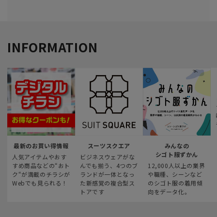
INFORMATION
最新のお買い得情報
スーツスクエア
みんなの
シゴト服ずかん
人気アイテムやおす
ビジネスウェアがな
すめ商品などの“おト
んでも揃う、4つのブ
12,000人以上の業界
ク“が満載のチラシが
ランドが一体となっ
や職種、シーンなど
Webでも見られる！
た新感覚の複合型ス
のシゴト服の着用傾
トアです
向をデータ化。