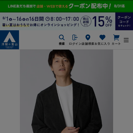
検索
ログイン
店舗検索
お気に入り
カート