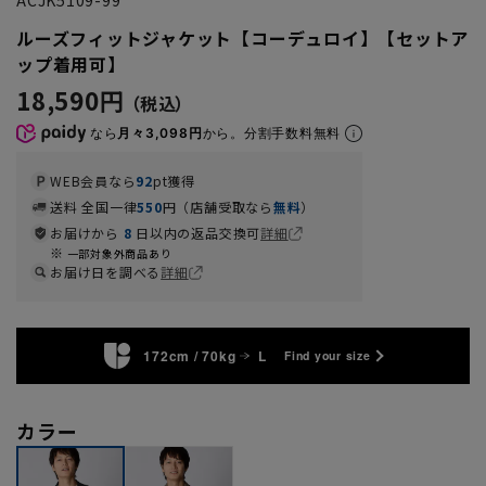
ルーズフィットジャケット【コーデュロイ】【セットア
ップ着用可】
18,590円
なら
月々3,098円
から。分割手数料無料
WEB会員なら
92
pt獲得
送料 全国一律
550
円（店舗受取なら
無料
）
お届けから
8
日以内の返品交換可
詳細
一部対象外商品あり
お届け日を調べる
詳細
172cm / 70kg
L
Find your size
カラー